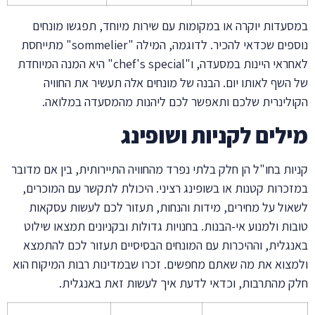
עדות יוקרה או במקומות עם שירות מיוחד, תפגשו מונחים
נוספים שכדאי להכיר. לדוגמה, המילה "sommelier" מתייחסת
לאחראי היינות במסעדה, ו"chef's special" היא המנה המיוחדת
השף לאותו יום. הבנה של מונחים אלה תעשיר את החוויה
לינרית שלכם ותאפשר לכם ליהנות מהמסעדה במלואה.
לים לקניות ושופינג
ות בחו"ל הן חלק בלתי נפרד מהחוויה התיירותית, בין אם מדובר
כרות קטנות או בשופינג רציני. היכולת לתקשר עם המוכרים,
ול על מחירים, מידות והנחות, תעזור לכם לעשות עסקאות
ות ולמנוע אי-הבנות. בחנויות גדולות ובקניונים תמצאו שילוט
גלית, וההיכרות עם המונחים הבסיסיים תעזור לכם להתמצא
צוא את מה שאתם מחפשים. זכרו שבמדינות רבות המיקוח הוא
 מהתרבות, וכדאי לדעת איך לעשות זאת באנגלית.