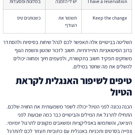
I have a reservatio
יש לי הזמנה
במלונות ומסעדות
Keep the chang
תשמור את
כשנותנים טיפ
העודף
יטה בביטויים אלה תאפשר לכם לנהל שיחות בסיסיות ולהסתדר
ב הסיטואציות התיירותיות. חשוב לזכור שהטון והשפת הגוף
קים תפקיד חשוב בתקשורת, ולפעמים חיוך ומחווה יכולים
לים את מה שחסר במילים.
פים לשיפור האנגלית לקראת
יול
ה נכונה לפני הטיול יכולה לשפר משמעותית את החוויה שלכם.
ילו לתרגל את המילים והביטויים כבר כמה שבועות לפני
יאה, והשתמשו באפליקציות ומשאבים מקוונים לתרגול יומיומי.
יה בסרטים ותכניות באנגלית עם כתוביות תעזור לכם להתרגל