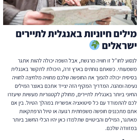
לים חיוניות באנגלית לתיירים
ראלים
וע לחו"ל זו חוויה מרגשת, אבל השפה יכולה להוות אתגר
עותי. כשאתם נוחתים בארץ זרה, היכולת לתקשר באנגלית
סית יכולה להפוך את החופשה שלכם מחוויה מלחיצה לחוויה
מה ומהנה. המדריך המקיף הזה יצייד אתכם באוצר המילים
וני ביותר באנגלית לתיירים, מחולק לקטגוריות מעשיות שיעזרו
 להתמודד עם כל סיטואציה אפשרית במהלך הטיול. בין אם
 מתכננים חופשה משפחתית רגועה או טיול הרפתקאות
גר, המילים והביטויים שתלמדו כאן יהיו הכלי החשוב ביותר
וודה שלכם.