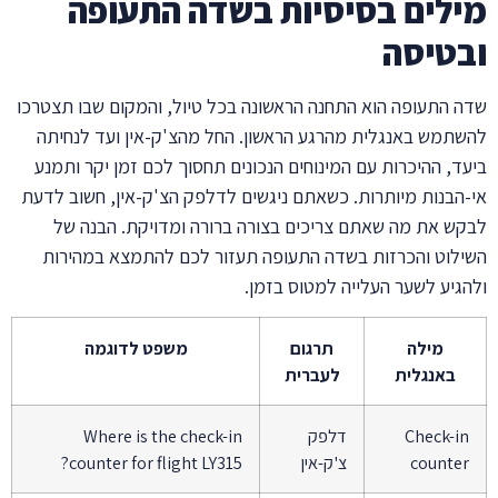
לים בסיסיות בשדה התעופה
טיסה
 התעופה הוא התחנה הראשונה בכל טיול, והמקום שבו תצטרכו
תמש באנגלית מהרגע הראשון. החל מהצ'ק-אין ועד לנחיתה
ד, ההיכרות עם המינוחים הנכונים תחסוך לכם זמן יקר ותמנע
הבנות מיותרות. כשאתם ניגשים לדלפק הצ'ק-אין, חשוב לדעת
ש את מה שאתם צריכים בצורה ברורה ומדויקת. הבנה של
לוט והכרזות בשדה התעופה תעזור לכם להתמצא במהירות
גיע לשער העלייה למטוס בזמן.
מילה
תרגום
משפט לדוגמה
באנגלית
לעברית
Check-i
דלפק
Where is the check-in
counte
צ'ק-אין
counter for flight LY315?