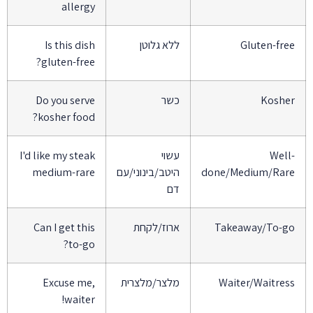
allergy
Gluten-fre
ללא גלוטן
Is this dish
gluten-free?
Koshe
כשר
Do you serve
kosher food?
Well
עשוי
I'd like my steak
done/Medium/Rar
היטב/בינוני/עם
medium-rare
דם
Takeaway/To-g
ארוז/לקחת
Can I get this
to-go?
Waiter/Waitres
מלצר/מלצרית
Excuse me,
waiter!