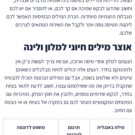
ות. הדיילות והדיילים בטיסות בינלאומיות מדברים אנגלית,
וב שתדעו לבקש שמיכה אם קר לכם, או להסביר אם יש לכם
לות תזונתיות מיוחדות. הכרת המילים הבסיסיות תאפשר לכם
נות מטיסה נוחה יותר ולקבל את השירות המתאים לצרכים
ם.
צר מילים חיוני למלון ולינה
תם למלון אחרי טיסה ארוכה, ועכשיו צריך לעשות צ'ק-אין
תמקם בחדר. רגעים אלה יכולים להיות מבלבלים כשאתם
פים ולא שולטים בשפה, אבל עם המילים הנכונות תוכלו להבטיח
בלו בדיוק את מה ששילמתם עבורו. חשוב לדעת לתאר בעיות
ר, לבקש שירותים נוספים, ולהבין את חוקי המלון. ההיכרות עם
נוחים המקצועיים תעזור לכם גם במקרה של בעיות או אי-הבנות
החיוב.
מילה באנגלית
תרגום
משפט לדוגמה
לעברית