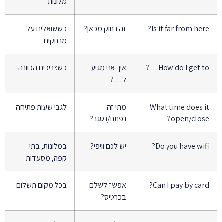
מלונות
Is it far from here
זה רחוק מכאן?
כששואלים על
מרחקים
How do I get to…
איך אני מגיע
כשצריכים הכוונה
ל…?
What time does i
מתי זה
לגבי שעות פתיחה
open/close
נפתח/נסגר?
Do you have wifi
יש לכם וויפי?
במלונות, בתי
קפה, מסעדות
Can I pay by card
אפשר לשלם
בכל מקום תשלום
בכרטיס?