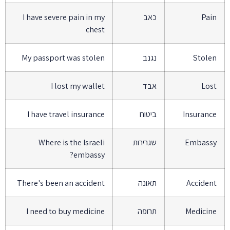
Pai
כאב
I have severe pain in my
chest
Stole
נגנב
My passport was stolen
Los
אבד
I lost my wallet
Insuranc
ביטוח
I have travel insurance
Embass
שגרירות
Where is the Israeli
embassy?
Acciden
תאונה
There's been an accident
Medicin
תרופה
I need to buy medicine