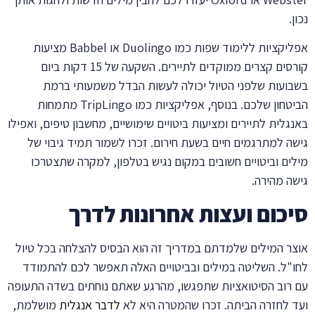
.
אפליקציות ללימוד שפות כמו Duolingo או Babbel מציעות
קורסים קצרים ממוקדים לתיירים. השקעה של 15 דקות ביום
ועות שלפני הטיול יכולה לעשות הבדל משמעותי ברמת
הביטחון שלכם. בנוסף, אפליקציות כמו TripLingo מתמחות
גלית לתיירים ומציעות ביטויים שימושיים, מחשבון טיפים, ואפילו
ה למתרגמים חיים בשעת חירום. זכרו לשמור תמיד גיבוי של
ים וביטויים חשובים במקום נגיש בטלפון, למקרה שתצטרכו
ה מהירה.
כום ועצות אחרונות לדרך
ר המילים שלמדתם במדריך זה הוא הבסיס להצלחה בכל טיול
"ל. השליטה במילים ובביטויים האלה תאפשר לכם להתמודד
רוב הסיטואציות שתפגשו, מהרגע שאתם נוחתים בשדה התעופה
 לחזרה הביתה. זכרו שהמטרה היא לא
לדבר אנגלית
מושלמת,