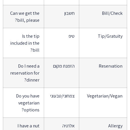
Bill/Chec
חשבון
Can we get the
bill, please?
Tip/Gratuit
טיפ
Is the tip
included in the
bill?
Reservatio
הזמנת מקום
Do I need a
reservation for
dinner?
Vegetarian/Vega
צמחוני/טבעוני
Do you have
vegetarian
options?
Allerg
אלרגיה
I have a nut