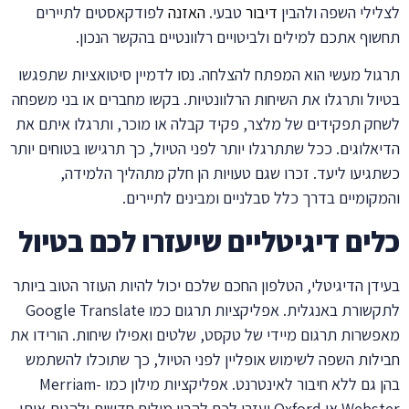
ילי השפה ולהבין
דיבור
טבעי.
האזנה
לפודקאסטים לתיירים
וף אתכם למילים ולביטויים רלוונטיים בהקשר הנכון.
ול מעשי הוא המפתח להצלחה. נסו לדמיין סיטואציות שתפגשו
ול ותרגלו את השיחות הרלוונטיות. בקשו מחברים או בני משפחה
ק תפקידים של מלצר, פקיד קבלה או מוכר, ותרגלו איתם את
אלוגים. ככל שתתרגלו יותר לפני הטיול, כך תרגישו בטוחים יותר
גיעו ליעד. זכרו שגם טעויות הן חלק מתהליך הלמידה,
קומיים בדרך כלל סבלניים ומבינים לתיירים.
ים דיגיטליים שיעזרו לכם בטיול
דן הדיגיטלי, הטלפון החכם שלכם יכול להיות העוזר הטוב ביותר
לתקשורת באנגלית. אפליקציות תרגום כמו Google Translate
שרות תרגום מיידי של טקסט, שלטים ואפילו שיחות. הורידו את
לות השפה לשימוש אופליין לפני הטיול, כך שתוכלו להשתמש
בהן גם ללא חיבור לאינטרנט. אפליקציות מילון כמו Merriam-
Webster או Oxford יעזרו לכם להבין מילים חדשות ולהגות אותן