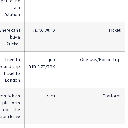
get to the
train
station?
Ticke
כרטיס נסיעה
Where can I
buy a
ticket?
One-way/Round-tri
כיוון
I need a
אחד/הלוך-חזור
round-trip
ticket to
London
Platfor
רציף
From which
platform
does the
train leave?