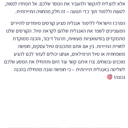
 להצליח לתקשר ולהעביר את המסר שלכם. אל תפחדו לנסות,
ות וללמוד תוך כדי תנועה – זה חלק מהחוויה התיירותית.
כז הישראלי ללימוד אנגלית מציע קורסים מיוחדים לתיירים
וניינים לשפר את האנגלית שלהם לקראת טיול. הקורסים שלנו
קדים בסיטואציות מעשיות, תרגול דיבור, והכנה ממוקדת
ויית התיירות. בין אם אתם מתכננים טיול עסקים, חופשה
חתית או טיול תרמילאים, אנחנו יכולים לעזור לכם להגיע
נים ובטוחים. צרו איתנו קשר עוד היום ותתחילו את המסע שלכם
יטה באנגלית תיירותית – כי חופשה טובה מתחילה בהכנה
נה!
כתבות נוספות
שאולי
תאהבו