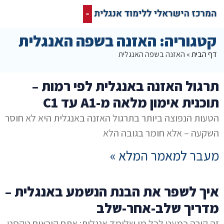
קורס אונליין בחינם
המרכז הישראלי ללימוד אנגלית
תרגום מסמכים אנגלית
רשת חברתית ופורום שלנו לאנגלית
קטגוריה: האזנה בשפה האנגלית
דף הבית
»
האזנה בשפה האנגלית
תרגול האזנה באנגלית לפי רמות –
תוכנית אימון מלאה מ-A1 עד C1
הטעות הנפוצה ביותר בתרגול האזנה באנגלית היא לא חוסר
השקעה – אלא חומר בגובה הלא
מעבר למאמר המלא »
איך לשפר את הבנת הנשמע באנגלית –
מדריך שלב-אחר-שלב
זה קורה כמעט לכל מי שלומד אנגלית: אתם קוראים טקסט