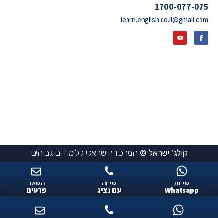
1700-077-075
learn.english.co.il@gmail.com
קולג' ישראל ©
המרכז הישראלי ללימודים גבוהים
שיחת
שיחה
השאר
Whatsapp
עם נציג
פרטים