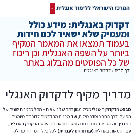
קורס אונליין בחינם
המרכז הישראלי ללימוד אנגלית
תרגום מסמכים אנגלית
רשת חברתית ופורום שלנו לאנגלית
דקדוק באנגלית: מידע כולל
ומעמיק שלא ישאיר לכם חידות
בעמוד תמצאו את המאמר המקיף
ביותר על השפה האנגלית וכן ריכוז
של כל הפוסטים מהבלוג באתר
דף הבית
»
דקדוק באנגלית
מדריך מקיף לדקדוק האנגלי
מבוא:
הדקדוק האנגלי מכיל מגוון רחב של נושאים – החל מזמנים שונים של
הפועל, דרך תחביר וסדר מילים, ועד מבנים מתקדמים לדוברים מיומנים.
במדריך זה נסביר בצורה ברורה ומסודרת את כל היבטי הדקדוק באנגלית,
עם דוגמאות באנגלית
(עם תרגום לעברית)
לכל כלל. המדריך מחולק