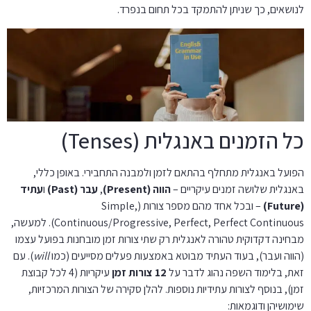
לנושאים, כך שניתן להתמקד בכל תחום בנפרד.
כל הזמנים באנגלית (Tenses)
הפועל באנגלית מתחלף בהתאם לזמן ולמבנה התחבירי. באופן כללי,
באנגלית שלושה זמנים עיקריים –
הווה (Present)
,
עבר (Past)
ו
עתיד
(Future)
– ובכל אחד מהם מספר צורות (Simple,
Continuous/Progressive, Perfect, Perfect Continuous). למעשה,
מבחינה דקדוקית טהורה לאנגלית רק שתי צורות זמן מובחנות בפועל עצמו
(הווה ועבר), בעוד העתיד מבוטא באמצעות פעלים מסייעים (כמו
will
)
. עם
זאת, בלימוד השפה נהוג לדבר על
12 צורות זמן
עיקריות (4 לכל קבוצת
זמן), בנוסף לצורות עתידיות נוספות. להלן סקירה של הצורות המרכזיות,
שימושיהן ודוגמאות: