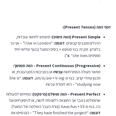
זמני הווה (Present Tenses)
זמני הווה (Present Tenses):
Present Simple (הווה פשוט):
משמש לתיאור עובדות,
הרגלים ומצבים קבועים.
דוגמה:
“I live in London” – אני גר
בלונדון. זמן זה בנוי מנושא + בסיס הפועל (בגוף שלישי יחיד
מוסיפים
: “she lives”).
s
Present Continuous (Progressive) – הווה ממושך:
מתאר פעולה המתרחשת
עכשיו
או בסביבות הזמן הנוכחי, או
תכנון עתידי קרוב. בנוי מ-
+ V-ing.
am/is/are
דוגמה:
“She is
studying now” – היא לומדת עכשיו.
Present Perfect – הווה מושלם (פרפקט):
מתייחס לפעולות
שהושלמו בעבר אך התוצאה רלוונטית להווה, או לניסיון חיים ועד
כה. בנוי מ-
+ V3 (צורת העבר השלמה של הפועל).
have/has
דוגמה:
“They have finished the project” – הם סיימו את