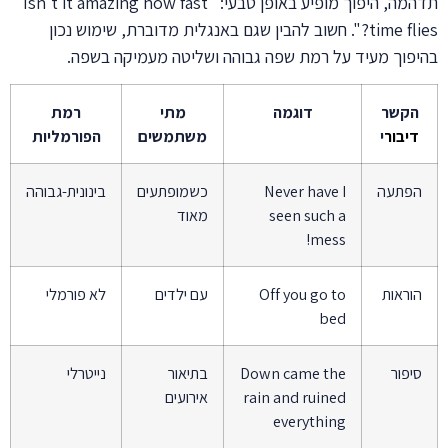
תדהמה, היפוך מופיע באופן טבעי: "Isn't it amazing how fast
time flies?". חשוב להבין שגם באנגלית מדוברת, שימוש נכון
בהיפוך מעיד על רמת שפה גבוהה ושליטה מעמיקה בשפה.
הקשר
דוגמה
מתי
רמת
דיבור
י
משתמשים
הפורמליות
הפתעה
Never have I
כשמופתעים
בינונית-גבוהה
seen such a
מאוד
mess!
הוראות
Off you go to
עם ילדים
לא פורמלי
bed
סיפור
Down came the
בתיאור
נייטרלי
rain and ruined
אירועים
everything