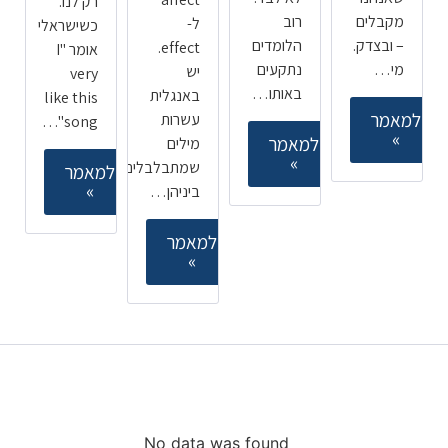
רק לנו.
מקבלים
רוב
ל-
כשישראלי
– ובצדק.
הלומדים
effect.
אומר "I
מי…
נתקעים
יש
very
באותו…
באנגלית
like this
למאמר
עשרות
song"…
»
למאמר
מילים
»
שמתבלבלים
למאמר
»
ביניהן…
למאמר
»
קורסים ללימוד אנגלית
מובילים
No data was found