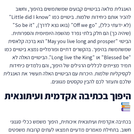
האנגלית מלאה בביטויים קבועים שמשתמשים בהיפוך, וחשוב
להכיר אותם כיחידות שלמות. ביטויים כמו "Little did I know"
(לא ידעתי כלל), "Off we go" (בואו נצא לדרך), "So be it"
(שיהיה כך) הם חלק בלתי נפרד מהשפה היומיומית והספרותית.
הביטוי "May you live long and prosper" הוא ברכה קלאסית
שמשתמשת בהיפוך. בהקשרים דתיים ופורמליים נמצא ביטויים כמו
"Blessed be" או "Long live the King". הביטויים האלה לא
תמיד מצייתים לכללים הרגילים של היפוך, והם נלמדים כיחידות
לקסיקליות שלמות. היכרות עם הביטויים האלה תעשיר את האנגלית
שלכם ותעזור לכם להבין טקסטים מגוונים.
היפוך בכתיבה אקדמית ועיתונאית
בכתיבה אקדמית ועיתונאית איכותית, היפוך משמש ככלי סגנוני
חשוב. בתחילת מאמרים מדעיים תמצאו לעתים קרובות משפטים