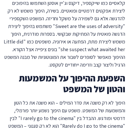
קלאסיים כמו שייקספיר, דיקנס וג'יין אוסטן השתמשו בהיפוכים
ליצירת אפקטים דרמטיים ופואטיים. בשירה, היפוך משמש לא רק
להדגשה אלא גם לשמירה על משקל וחריזה. המשפט השקספירי
"Sweet are the uses of adversity" משתמש בהיפוך ליצירת
הדגשה פואטית על המתיקות שבקושי. בספרות מודרנית, היפוך
משמש ליצירת מתח, הפתעה או אירוניה. משפטים כמו "Little did
she suspect what awaited her" בונים ציפייה אצל הקורא.
ההיפוך מאפשר לסופרים לשבור את המונוטוניות של מבנה המשפט
הרגיל וליצור קצב וזרימה ייחודיים לטקסט.
השפעת ההיפוך על המשמעות
והטון של המשפט
היפוך לא רק משנה את סדר המילים – הוא משנה את כל הטון
והמשמעות של המשפט. משפט עם היפוך נשמע יותר פורמלי,
דרמטי ומודגש. ההבדל בין "I rarely go to the cinema" לבין
"Rarely do I go to the cinema" הוא לא רק סגנוני – המשפט