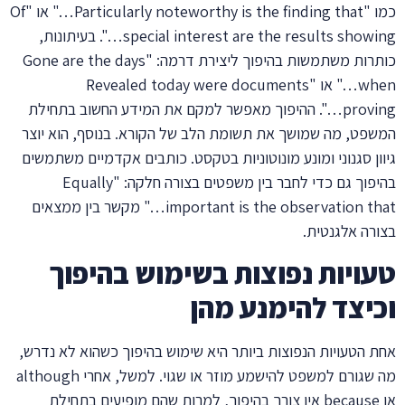
כמו "Particularly noteworthy is the finding that…" או "Of
special interest are the results showing…". בעיתונות,
כותרות משתמשות בהיפוך ליצירת דרמה: "Gone are the days
when…" או "Revealed today were documents
proving…". ההיפוך מאפשר למקם את המידע החשוב בתחילת
המשפט, מה שמושך את תשומת הלב של הקורא. בנוסף, הוא יוצר
גיוון סגנוני ומונע מונוטוניות בטקסט. כותבים אקדמיים משתמשים
בהיפוך גם כדי לחבר בין משפטים בצורה חלקה: "Equally
important is the observation that…" מקשר בין ממצאים
בצורה אלגנטית.
טעויות נפוצות בשימוש בהיפוך
וכיצד להימנע מהן
אחת הטעויות הנפוצות ביותר היא שימוש בהיפוך כשהוא לא נדרש,
מה שגורם למשפט להישמע מוזר או שגוי. למשל, אחרי although
או because אין צורך בהיפוך, למרות שהם מופיעים בתחילת