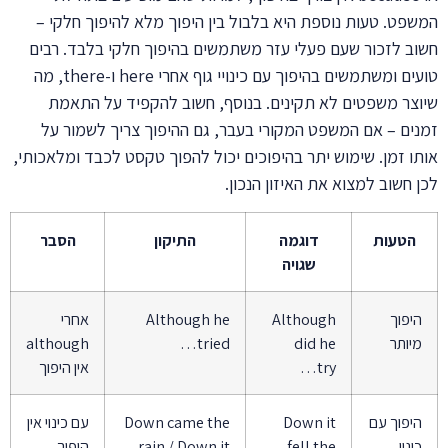
המשפט. טעות נוספת היא בלבול בין היפוך מלא להיפוך חלקי –
חשוב לזכור שעם פעלי עזר משתמשים בהיפוך חלקי בלבד. רבים
טועים ומשתמשים בהיפוך עם כינויי גוף אחרי here ו-there, מה
שיוצר משפטים לא תקינים. בנוסף, חשוב להקפיד על התאמת
זמנים – אם המשפט המקורי בעבר, גם ההיפוך צריך לשמור על
אותו זמן. שימוש יתר בהיפוכים יכול להפוך טקסט לכבד ומלאכותי,
לכן חשוב למצוא את האיזון הנכון.
הטעות
דוגמה
התיקון
הסבר
שגויה
היפוך
Although
Although he
אחרי
מיותר
did he
tried…
although
try…
אין היפוך
היפוך עם
Down it
Down came the
עם כינוי אין
כינוי
fell the
rain / Down it
היפוך