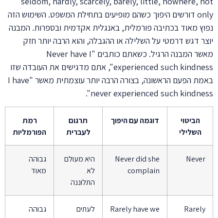
seldom, hardly, scarcely, barely, little, nowhere, not
only דורשים היפוך כשהם מופיעים בתחילת המשפט. השימוש הזה
נפוץ מאוד בכתיבה פורמלית, באנגלית אקדמית ובספרות. המבנה
יוצר דגש דרמטי על השלילה או ההגבלה, והוא הרבה יותר חזק
מאשר המבנה הרגיל. כשאתם כותבים "Never have I
experienced such kindness", אתם מדגישים את העובדה שזו
באמת הפעם הראשונה, בצורה הרבה יותר עוצמתית מאשר "I have
never experienced such kindness".
הביטוי
דוגמה עם היפוך
תרגום
רמת
השלילי
לעברית
הפורמליות
Never
Never did she
היא מעולם
גבוהה
complain
לא
מאוד
התלוננה
Rarely
Rarely have we
לעתים
גבוהה