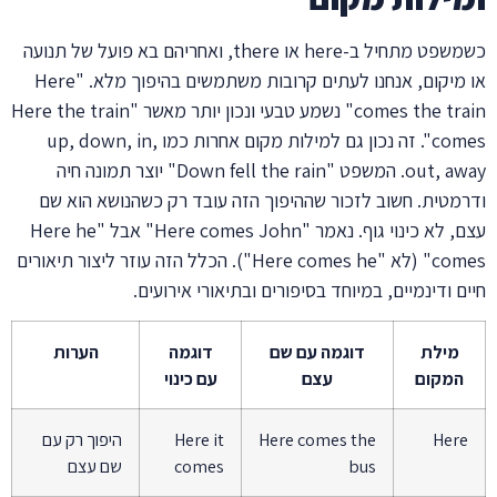
כשמשפט מתחיל ב-here או there, ואחריהם בא פועל של תנועה
או מיקום, אנחנו לעתים קרובות משתמשים בהיפוך מלא. "Here
comes the train" נשמע טבעי ונכון יותר מאשר "Here the train
comes". זה נכון גם למילות מקום אחרות כמו up, down, in,
out, away. המשפט "Down fell the rain" יוצר תמונה חיה
ודרמטית. חשוב לזכור שההיפוך הזה עובד רק כשהנושא הוא שם
עצם, לא כינוי גוף. נאמר "Here comes John" אבל "Here he
comes" (לא "Here comes he"). הכלל הזה עוזר ליצור תיאורים
חיים ודינמיים, במיוחד בסיפורים ובתיאורי אירועים.
מילת
דוגמה עם שם
דוגמה
הערות
המקום
עצם
עם כינוי
Here
Here comes the
Here it
היפוך רק עם
bus
comes
שם עצם