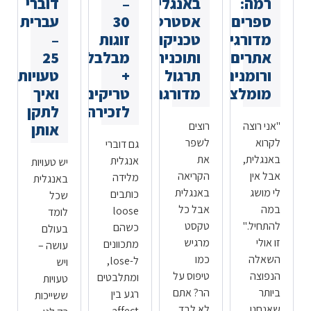
רמה:
באנגלית:
–
דוברי
ספרים
אסטרטגיות,
30
עברית
מדורגים,
טכניקות
זוגות
–
אתרים
ותוכנית
מבלבלים
25
ורומנים
תרגול
+
טעויות
מומלצים
מדורגת
טריקים
ואיך
לזכירה
לתקן
"אני רוצה
רוצים
אותן
לקרוא
לשפר
גם דוברי
באנגלית,
את
אנגלית
יש טעויות
אבל אין
הקריאה
מלידה
באנגלית
לי מושג
באנגלית
כותבים
שכל
במה
אבל כל
loose
לומד
להתחיל."
טקסט
כשהם
בעולם
זו אולי
מרגיש
מתכוונים
עושה –
השאלה
כמו
ל-lose,
ויש
הנפוצה
טיפוס על
ומתלבטים
טעויות
ביותר
הר? אתם
רגע בין
ששייכות
שאנחנו
לא לבד.
affect