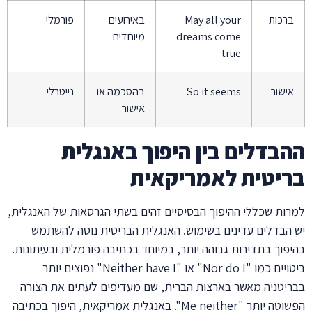
ברכות
May all your
באירועים
פורמלי
dreams come
מיוחדים
true
אישור
So it seems
בהסכמה או
נייטרלי
אישור
ההבדלים בין היפוך באנגלית
בריטית לאמריקאית
למרות שכללי ההיפוך הבסיסיים זהים בשתי הגרסאות של האנגלית,
יש הבדלים עדינים בשימוש. האנגלית הבריטית נוטה להשתמש
בהיפוך בתדירות גבוהה יותר, במיוחד בכתיבה פורמלית ובעיתונות.
ביטויים כמו "Nor do I" או "Neither have I" נפוצים יותר
בבריטניה מאשר בארצות הברית, שם מעדיפים לעתים את הצורה
הפשוטה יותר "Me neither". באנגלית אמריקאית, היפוך בכתיבה