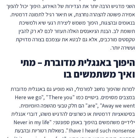
השני מדגיש הרבה יותר את הנדירות של האירוע. היפוך יכול להפוך
אמירה פשוטה להצהרה נחרצת, או תיאור רגיל לתמונה דרמטית.
בנאומים ובהצגות, היפוך משמש ליצירת רגעי שיא ולמשיכת
תשומת לב. הבנת הניואנסים האלה תעזור לכם לא רק להבין
טקסטים מורכבים, אלא גם לבטא את עצמכם בצורה מדויקת
ועשירה יותר.
היפוך באנגלית מדוברת – מתי
ואיך משתמשים בו
למרות שהיפוך נחשב לפורמלי, הוא מופיע גם באנגלית מדוברת
במצבים מסוימים. ביטויים כמו "Here we go", "There you
are", "Away we went" הם חלק טבעי מהשפה היומיומית.
בסיטואציות דרמטיות או כשרוצים להדגיש משהו, דוברי אנגלית
ילידיים משתמשים בהיפוך באופן ספונטני: "Never in my life
have I heard such nonsense!". בשאלות רטוריות ובהבעת