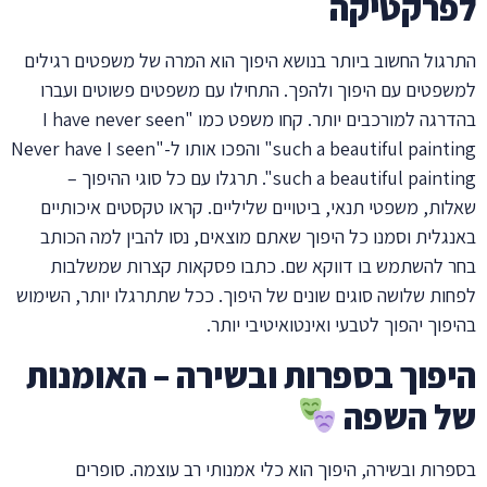
לפרקטיקה
התרגול החשוב ביותר בנושא היפוך הוא המרה של משפטים רגילים
למשפטים עם היפוך ולהפך. התחילו עם משפטים פשוטים ועברו
בהדרגה למורכבים יותר. קחו משפט כמו "I have never seen
such a beautiful painting" והפכו אותו ל-"Never have I seen
such a beautiful painting". תרגלו עם כל סוגי ההיפוך –
שאלות, משפטי תנאי, ביטויים שליליים. קראו טקסטים איכותיים
באנגלית וסמנו כל היפוך שאתם מוצאים, נסו להבין למה הכותב
בחר להשתמש בו דווקא שם. כתבו פסקאות קצרות שמשלבות
לפחות שלושה סוגים שונים של היפוך. ככל שתתרגלו יותר, השימוש
בהיפוך יהפוך לטבעי ואינטואיטיבי יותר.
היפוך בספרות ובשירה – האומנות
של השפה
בספרות ובשירה, היפוך הוא כלי אמנותי רב עוצמה. סופרים