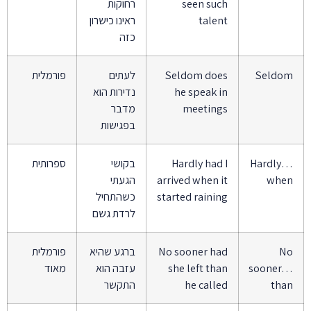
seen such
רחוקות
talent
ראינו כישרון
כזה
Seldom
Seldom does
לעתים
פורמלית
he speak in
נדירות הוא
meetings
מדבר
בפגישות
Hardly…
Hardly had I
בקושי
ספרותית
when
arrived when it
הגעתי
started raining
כשהתחיל
לרדת גשם
No
No sooner had
ברגע שהיא
פורמלית
sooner…
she left than
עזבה הוא
מאוד
than
he called
התקשר