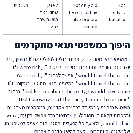
Not
Not only did
לא רק
אקדמית
only…
he win, but he
שהוא ניצח,
but also
also broke a
הוא גם שבר
record
שיא
היפוך במשפטי תנאי מתקדמים
במשפטי תנאי מסוג 2 ו-3, אנחנו יכולים להחליף את if בהיפוך, וזה
יוצר סגנון פורמלי ומתוחכם במיוחד. במקום "If I were rich, I
would travel the world", אפשר לכתוב "Were I rich, I
would travel the world". במשפטי תנאי מסוג 3, במקום "If I
had known about the party, I would have come", נכתוב
"Had I known about the party, I would have come".
השימוש הזה נפוץ במיוחד בכתיבה אקדמית, במסמכים משפטיים
ובספרות קלאסית. חשוב לציין שההיפוך הזה אפשרי רק עם were,
had ו-should, ולא עם כל הפעלים. הסגנון הזה מעניק למשפט גוון
של אלגנטיות ותחכום שקשה להשיג בדרכים אחרות.