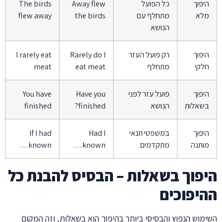
היפוך
כל הפועל
Away flew
The birds
מלא
מתחלף עם
the birds
flew away
הנושא
היפוך
רק פועל העזר
Rarely do I
I rarely eat
חלקי
מתחלף
eat meat
meat
היפוך
פועל עזר לפני
Have you
You have
בשאלות
הנושא
finished?
finished
היפוך
במשפטי תנאי
Had I
If I had
מותנה
מתקדמים
known…
known…
היפוך בשאלות – הבסיס להבנת כל
ההיפוכים
השימוש הנפוץ והבסיסי ביותר בהיפוך הוא בשאלות, וזה המקום