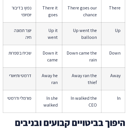
There
There goes our
There it
נפוץ בדיבור
chance
goes
יומיומי
Up
Up went the
Up it
יוצר תמונה
balloon
went
חיה
Down
Down came the
Down it
שכיח בספרות
came
rain
Away
Away ran the
Away he
דרמטי ותיאורי
ran
thief
In
In walked the
In she
פורמלי ודרמטי
walked
CEO
היפוך בביטויים קבועים ובניבים