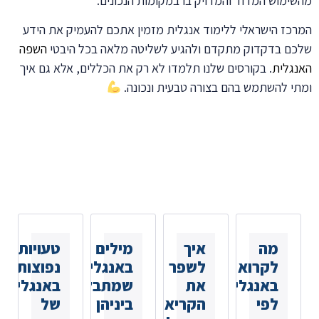
מהשימוש המדוד והמדויק בו במקומות הנכונים.
המרכז הישראלי ללימוד אנגלית מזמין אתכם להעמיק את הידע
שלכם בדקדוק מתקדם ולהגיע לשליטה מלאה בכל היבטי
השפה
האנגלית
. בקורסים שלנו תלמדו לא רק את הכללים, אלא גם איך
ומתי להשתמש בהם בצורה טבעית ונכונה.
כתבות נוספות
שאולי
תאהבו
מה
איך
מילים
טעויות
לקרוא
לשפר
באנגלית
נפוצות
באנגלית
את
שמתבלבלים
באנגלית
לפי
הקריאה
ביניהן
של