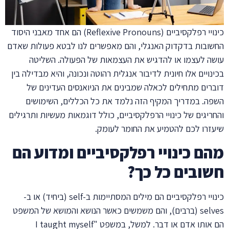
כינויי רפלקסיביים (Reflexive Pronouns) הם אחד מאבני היסוד
החשובות בדקדוק האנגלי, והם מאפשרים לנו לבטא פעולות שאדם
עושה לעצמו או להדגיש את העצמאות של הפעולה. השליטה
בכינויים אלו חיונית לדיבור אנגלית רהוטה ונכונה, והיא מבדילה בין
דוברים מתחילים לכאלה שמבינים את הניואנסים העדינים של
השפה. במדריך המקיף הזה נלמד את כל הכללים, השימושים
והחריגים של כינויי הרפלקסיביים, כולל דוגמאות מעשיות ותרגילים
שיעזרו לכם להטמיע את החומר לעומק.
מהם כינויי רפלקסיביים ומדוע הם
חשובים כל כך?
כינויי רפלקסיביים הם מילים המסתיימות ב-self (ביחיד) או ב-
selves (ברבים), והם משמשים כאשר הנושא והמושא של המשפט
הם אותו אדם או דבר. למשל, במשפט "I taught myself