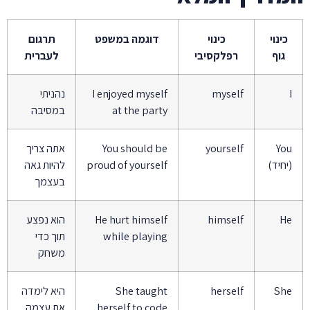
כינוי
כינוי
דוגמה במשפט
תרגום
גוף
רפלקסיבי
לעברית
I
myself
I enjoyed myself
נהניתי
at the party
במסיבה
You
yourself
You should be
אתה צריך
(יחיד)
proud of yourself
להיות גאה
בעצמך
He
himself
He hurt himself
הוא נפצע
while playing
תוך כדי
משחק
She
herself
She taught
היא לימדה
herself to code
את עצמה