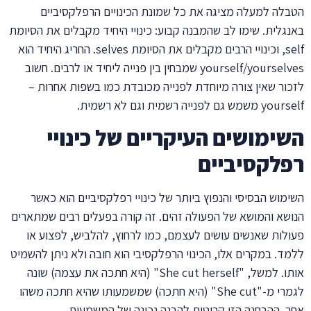
הטבלה למעלה מציגה את כל שמונת הכינויים הרפלקסיביים
באנגלית. שימו לב שהמבנה קבוע: כינויי היחיד מקבלים את הסיומת
self, וכינויי הרבים מקבלים את הסיומת selves. החריג היחיד הוא
yourself/yourselves שמבחין בין פנייה ליחיד או לרבים. חשוב
לזכור שאין צורה מיוחדת לפנייה מכובדת כמו בשפות אחרות –
yourself משמש גם לפנייה רשמית וגם לא רשמית.
השימושים העיקריים של כינויי
רפלקסיביים
השימוש הבסיסי והנפוץ ביותר של כינויי רפלקסיביים הוא כאשר
הנושא והמושא של הפעולה זהים. זה קורה בפעלים רבים שמתארים
פעולות שאנשים עושים לעצמם, כמו לרחוץ, להלביש, לפצוע או
ללמד. במקרים אלו, הכינוי הרפלקסיבי הוא חובה ולא ניתן להשמיט
אותו. למשל, "She cut herself" (היא חתכה את עצמה) שונה
לגמרי מ-"She cut" (היא חתכה) שמשמעותו שהיא חתכה משהו
אחר. ההבחנה הזו קריטית להבנה נכונה של המשמעות.