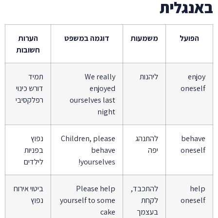
באנגלית
הפועל
משמעות
דוגמה במשפט
הערות
חשובות
enjoy
ליהנות
We really
תמיד
oneself
enjoyed
דורש כינוי
ourselves last
רפלקסיבי
night
behave
להתנהג
Children, please
נפוץ
oneself
יפה
behave
בפניות
yourselves!
לילדים
help
להתכבד,
Please help
ביטוי אירוח
oneself
לקחת
yourself to some
נפוץ
בעצמך
cake