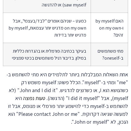
saw myself) או להדגשה
האם by myself
כמעט – שניהם אומרים "לבד/בעצמי", אבל
ו-on my own
on my own מדגיש יותר עצמאות, by myself
זהים?
מדגיש יותר בדידות
מתי משתמשים
בעיקר בכתיבה פורמלית או בהגדרות כלליות
ב-oneself?
במילון. בדיבור רגיל משתמשים בכינוי ספציפי
אחת השאלות המבלבלות ביותר לתלמידים היא מתי להשתמש ב-
"me" ומתי ב-"myself". הכלל פשוט: myself משמש רק
כשהנושא הוא I, או כשרוצים להדגיש. "John and I did it" (לא
myself), אבל "I did it myself" (הדגשה).
טעות נפוצה
היא
להשתמש ב-myself כדי להישמע יותר פורמלי או מנומס, אבל זו
למעשה שגיאה דקדוקית. "Please contact John or me" הוא
הנכון, לא "John or myself".