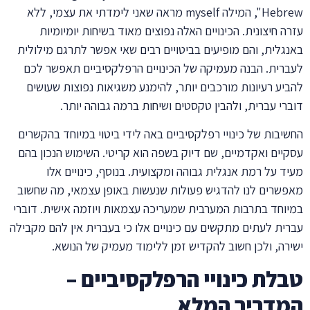
Hebrew", המילה myself מראה שאני לימדתי את עצמי, ללא
עזרה חיצונית. הכינויים האלה נפוצים מאוד בשיחות יומיומיות
באנגלית, והם מופיעים בביטויים רבים שאי אפשר לתרגם מילולית
לעברית. הבנה מעמיקה של הכינויים הרפלקסיביים תאפשר לכם
להביע רעיונות מורכבים יותר, להימנע משגיאות נפוצות שעושים
דוברי עברית, ולהבין טקסטים ושיחות ברמה גבוהה יותר.
החשיבות של כינויי רפלקסיביים באה לידי ביטוי במיוחד בהקשרים
עסקיים ואקדמיים, שם דיוק בשפה הוא קריטי. השימוש הנכון בהם
מעיד על רמת אנגלית גבוהה ומקצועית. בנוסף, כינויים אלו
מאפשרים לנו להדגיש פעולות שנעשות באופן עצמאי, מה שחשוב
במיוחד בתרבות המערבית שמעריכה עצמאות ויוזמה אישית. דוברי
עברית לעתים מתקשים עם כינויים אלו כי בעברית אין להם מקבילה
ישירה, ולכן חשוב להקדיש זמן ללימוד מעמיק של הנושא.
טבלת כינויי הרפלקסיביים –
המדריך המלא