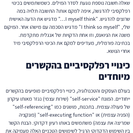
שאלה חשובה נוספת נוגעת לסדר המילים. כשמשתמשים בכינוי
רפלקסיבי להדגשה, איפה למקם אותו? התשובה תלויה במה
שרוצים להדגיש. "I myself think…" מדגיש את הדעה האישית
שלי, "I think so myself" מדגיש הסכמה עם מישהו אחר. המיקום
משנה את הניואנס, וזו אחת הדקויות של אנגלית מתקדמת.
בכתיבה פורמלית, מעדיפים למקם את הכינוי הרפלקסיבי מיד
אחרי הנושא.
כינויי רפלקסיביים בהקשרים
מיוחדים
בעולם העסקים והטכנולוגיה, כינויי רפלקסיביים מופיעים בהקשרים
ייחודיים. המונח "self-service" (שירות עצמי) נגזר מאותו עיקרון
של פעולה עצמית. בתכנות, מושגים כמו "self-referencing"
(הפניה עצמית) או "self-executing function" (פונקציה
שמריצה את עצמה) משתמשים באותו רעיון דקדוקי. הבנת הקשר
בין השימוש הדקדוקי הרגיל לשימושים הטכניים האלה מעמיקה את