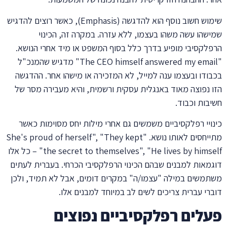
שימוש חשוב נוסף הוא להדגשה (Emphasis), כאשר רוצים להדגיש
שמישהו עשה משהו בעצמו, ללא עזרה. במקרה זה, הכינוי
הרפלקסיבי מופיע בדרך כלל בסוף המשפט או מיד אחרי הנושא.
"The CEO himself answered my email" מדגיש שהמנכ"ל
בכבודו ובעצמו ענה למייל, לא המזכירה או מישהו אחר. ההדגשה
הזו נפוצה מאוד באנגלית עסקית ורשמית, והיא מעבירה מסר של
חשיבות וכבוד.
כינויי רפלקסיביים משמשים גם אחרי מילות יחס מסוימות כאשר
מתייחסים לאותו נושא. "She's proud of herself", "They kept
the secret to themselves", "He lives by himself" – כל אלו
דוגמאות למבנים שבהם הכינוי הרפלקסיבי הכרחי. בעברית לעתים
משתמשים במילה "עצמו/ה" במקרים דומים, אבל לא תמיד, ולכן
דוברי עברית צריכים לשים לב במיוחד למבנים אלו.
פעלים רפלקסיביים נפוצים