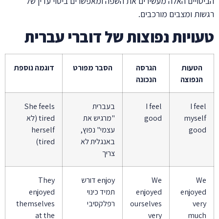
הביטויים האלה מעשירים את השפה ומאפשרים ביטוי עדין של
רגשות ומצבים מורכבים.
טעויות נפוצות של דוברי עברית
הטעות
הגרסה
הסבר מפורט
דוגמה נוספת
הנפוצה
הנכונה
I feel
I feel
בעברית
She feels
myself
good
"מרגיש את
tired (לא
good
עצמי" נפוץ,
herself
באנגלית לא
tired)
צריך
We
We
enjoy דורש
They
enjoyed
enjoyed
תמיד כינוי
enjoyed
very
ourselves
רפלקסיבי
themselves
at the
very
much