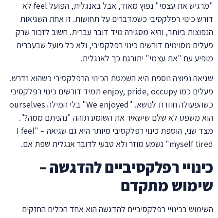
"מרגיש את עצמי" נפוץ מאוד, אבל באנגלית, הפועל feel לא
דורש כינוי רפלקסיבי כשמדברים על תחושות. זו אחת השגיאות
הנפוצות ביותר, והיא מסגירה מיד דובר עברית. חשוב לזכור שרק
פעלים מסוימים דורשים כינוי רפלקסיבי, ולא כל פועל שבעברית
מופיע עם "את עצמי" יתורגם כך לאנגלית.
שגיאה נפוצה נוספת היא השמטת הכינוי הרפלקסיבי כשהוא נדרש.
פעלים כמו enjoy, pride, occupy תמיד דורשים כינוי רפלקסיבי
כשהפעולה חוזרת לנושא. "We enjoyed" בלי המילה ourselves
הוא משפט לא שלם שישאיר את השומע תוהה "נהניתם ממה?".
מצד שני, הוספת כינוי רפלקסיבי מיותר היא גם שגיאה – "I feel
myself tired" נשמע מוזר ולא טבעי לדובר אנגלית שפת אם.
כינויי רפלקסיביים להדגשה –
שימוש מתקדם
השימוש בכינויי רפלקסיביים להדגשה הוא אחד הכלים החזקים