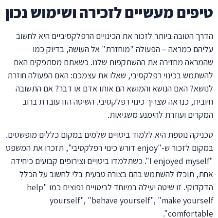
טיפים מעשיים לזכירה ושימוש נכון
הדרך הטובה ביותר לזכור את הכינויים הרפלקסיביים היא לחשוב
עליהם כמראה – הפעולה "מוחזרת" אל העושה, בדיוק כמו
שהמראה מחזירה את ההשתקפות שלנו. כשאתם מסתפקים האם
להשתמש בכינוי רפלקסיבי, שאלו את עצמכם: האם הפעולה חוזרת
לנושא? האם הנושא והמושא הם אותו אדם או דבר? אם התשובה
חיובית, כנראה שצריך כינוי רפלקסיבי. השיטה הזו עובדת ברוב
המקרים ועוזרת להימנע משגיאות.
טכניקה נוספת היא ללמוד ביטויים שלמים במקום כללים מופשטים.
במקום לזכור ש-"enjoy דורש כינוי רפלקסיבי", תזכרו את המשפט
"I enjoyed myself". כשתלמדו ביטויים וצירופים קבועים כיחידה
אחת, תוכלו להשתמש בהם בצורה טבעית בלי לחשוב על הכלל
הדקדוקי. זו שיטה יעילה במיוחד לביטויים נפוצים כמו "help
yourself", "behave yourself", "make yourself
comfortable".