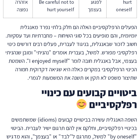
hurt
לפגוע
Be careful not to
אזהרה
oneself
בעצמך
hurt yourself
נפוצה
הפעלים הרפלקסיביים האלה הם חלק בלתי נפרד מאנגלית
יומיומית, והם מופיעים בכל סוגי השיחות – מחברתיות ועד עסקיות.
חשוב לזכור שבאנגלית, בניגוד לעברית, פעלים רבים דורשים כינוי
רפלקסיבי מפורש. למשל, בעברית אומרים "נהניתי" ומובן שנהניתי
בעצמי, אבל באנגלית חובה לומר "I enjoyed myself". השמטת
הכינוי הרפלקסיבי במקרים כאלה היא שגיאה דקדוקית חמורה
שתיצור משפט לא תקין או תשנה את המשמעות לגמרי.
ביטויים קבועים עם כינויי
רפלקסיביים
השפה האנגלית עשירה בביטויים קבועים (idioms) שמשתמשים
בכינויי רפלקסיביים, וחלקם אין להם תרגום ישיר לעברית. הביטוי
"by oneself" למשל, מתרגם ל"לבד" או "בעצמך", והוא מדגיש