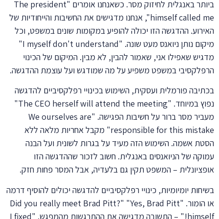
ביותר באנגלית לחיזוק מסר. כשאנחנו אומרים "The president
himself called me", אנחנו מדגישים את החשיבות והייחודיות של
האירוע. ההדגשה הזו יכולה להופיע במקומות שונים במשפט, וכל
מיקום נותן ניואנס מעט שונה. "I myself don't understand"
מדגיש שאפילו אני, שאמור להבין, לא מבין. המיקום של הכינוי
הרפלקסיבי במשפט משפיע על מה שמודגש ועל עוצמת ההדגשה.
בכתיבה פורמלית ועסקית, השימוש בכינויי רפלקסיביים להדגשה
נפוץ במיוחד. "The CEO herself will attend the meeting"
מעביר מסר ברור על חשיבות הפגישה. "We ourselves are
responsible for this mistake" מקבל אחריות מלאה ללא
הסטת אשמה. השימוש הזה מעיד על בגרות לשונית ועל הבנה
עמוקה של הניואנסים באנגלית. חשוב לזכור שההדגשה הזו
אופציונלית – המשפט תקין גם בלעדיה, אבל המסר פחות חזק.
בשיחות יומיומיות, כינויי רפלקסיביים להדגשה יכולים להוסיף דרמה
או הומור. "Did you really meet Brad Pitt?" "Yes, Brad Pitt
himself!" – התשובה מדגישה את ההתרגשות מהמפגש. "I fixed