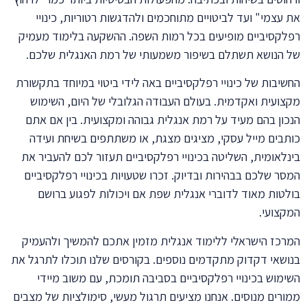
את עצמי" ועד לביטויים מתוחכמים ולהדגשות רטוריות, כינויי
רפלקסיביים מופיעים בכל רמות השפה. ההשקעה בלימוד מעמיק
של הנושא תשתלם בשיפור משמעותי של רמת האנגלית שלכם.
החשיבות של כינויי רפלקסיביים באה לידי ביטוי במיוחד בתקשורת
מקצועית ואקדמית. בעולם העבודה הגלובלי של היום, השימוש
הנכון בהם מעיד על רמת אנגלית גבוהה ומקצועית. בין אם אתם
כותבים מייל עסקי, מציגים מצגת, או משתתפים בשיחת ועידה
בינלאומית, השליטה בכינויי רפלקסיביים תעזור לכם להעביר את
המסר שלכם בבהירות ובדיוק. זכרו שטעויות בכינויי רפלקסיביים
בולטות מאוד לדוברי אנגלית שפת אם ויכולות לפגוע ברושם
המקצועי.
המרכז הישראלי ללימוד אנגלית מזמין אתכם להמשיך ולהעמיק
בנושאי דקדוק מתקדמים נוספים. בקורסים שלנו תוכלו לתרגל את
השימוש בכינויי רפלקסיביים בסביבה תומכת, עם משוב מיידי
ממורים מנוסים. אנחנו מציעים תרגול מעשי, סימולציות של מצבים