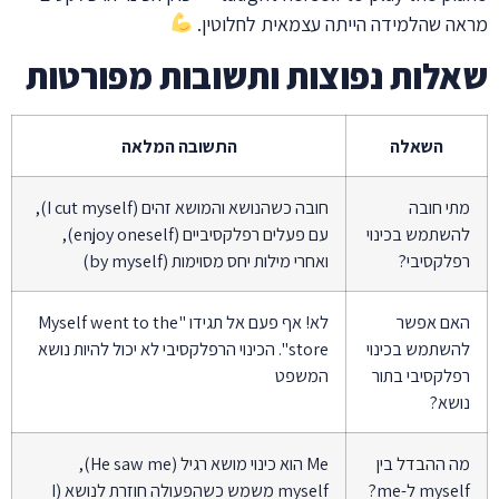
מראה שהלמידה הייתה עצמאית לחלוטין.
שאלות נפוצות ותשובות מפורטות
השאלה
התשובה המלאה
מתי חובה
חובה כשהנושא והמושא זהים (I cut myself),
להשתמש בכינוי
עם פעלים רפלקסיביים (enjoy oneself),
רפלקסיבי?
ואחרי מילות יחס מסוימות (by myself)
האם אפשר
לא! אף פעם אל תגידו "Myself went to the
להשתמש בכינוי
store". הכינוי הרפלקסיבי לא יכול להיות נושא
רפלקסיבי בתור
המשפט
נושא?
מה ההבדל בין
Me הוא כינוי מושא רגיל (He saw me),
myself ל-me?
myself משמש כשהפעולה חוזרת לנושא (I