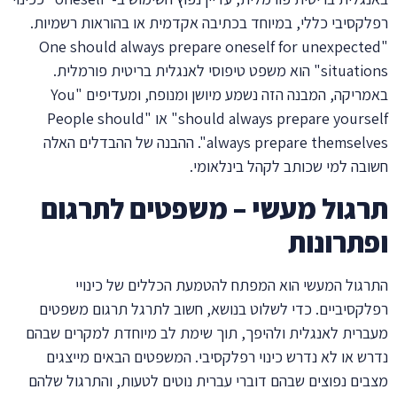
רפלקסיבי כללי, במיוחד בכתיבה אקדמית או בהוראות רשמיות.
"One should always prepare oneself for unexpected
situations" הוא משפט טיפוסי לאנגלית בריטית פורמלית.
באמריקה, המבנה הזה נשמע מיושן ומנופח, ומעדיפים "You
should always prepare yourself" או "People should
always prepare themselves". ההבנה של ההבדלים האלה
חשובה למי שכותב לקהל בינלאומי.
תרגול מעשי – משפטים לתרגום
ופתרונות
התרגול המעשי הוא המפתח להטמעת הכללים של כינויי
רפלקסיביים. כדי לשלוט בנושא, חשוב לתרגל תרגום משפטים
מעברית לאנגלית ולהיפך, תוך שימת לב מיוחדת למקרים שבהם
נדרש או לא נדרש כינוי רפלקסיבי. המשפטים הבאים מייצגים
מצבים נפוצים שבהם דוברי עברית נוטים לטעות, והתרגול שלהם