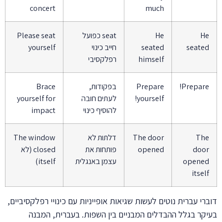
concert
much
He
He
seat כפועל
Please seat
seated
seated
חייב כינוי
yourself
himself
רפלקסיבי
Prepare!
Prepare
בפקודות,
Brace
yourself!
לעתים חובה
yourself for
להוסיף כינוי
impact
The
The door
דלתות לא
The window
door
opened
פותחות את
closed (לא
opened
עצמן באנגלית
itself)
itself
דוברי עברית נוטים לעשות שגיאות אופייניות עם כינויי רפלקסיביים,
בעיקר בגלל ההבדלים המבניים בין השפות. בעברית, המבנה