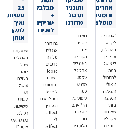
מדורגים,
טכניקות
זוגות
–
אתרים
ותוכנית
מבלבלים
25
ורומנים
תרגול
+
טעויות
מומלצים
מדורגת
טריקים
ואיך
לזכירה
לתקן
"אני רוצה
רוצים
אותן
לקרוא
לשפר
גם דוברי
באנגלית,
את
אנגלית
יש טעויות
אבל אין
הקריאה
מלידה
באנגלית
לי מושג
באנגלית
כותבים
שכל
במה
אבל כל
loose
לומד
להתחיל."
טקסט
כשהם
בעולם
זו אולי
מרגיש
מתכוונים
עושה –
השאלה
כמו
ל-lose,
ויש
הנפוצה
טיפוס על
ומתלבטים
טעויות
ביותר
הר? אתם
רגע בין
ששייכות
שאנחנו
לא לבד.
affect
רק לנו.
מקבלים
רוב
ל-
כשישראלי
– ובצדק.
הלומדים
effect.
אומר "I