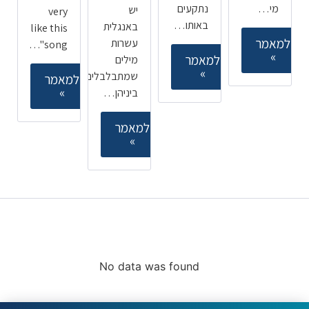
מי…
נתקעים
יש
very
באותו…
באנגלית
like this
למאמר
עשרות
song"…
»
למאמר
מילים
»
שמתבלבלים
למאמר
»
ביניהן…
למאמר
»
קורסים ללימוד אנגלית
מובילים
No data was found