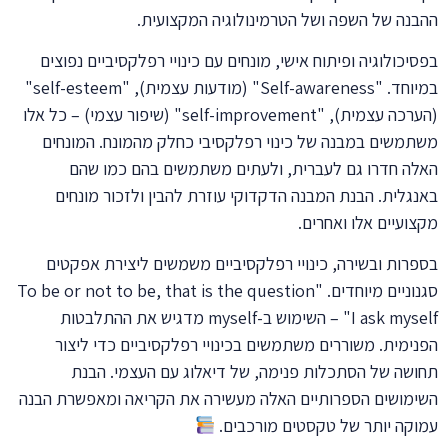
ההבנה של השפה ושל הטרמינולוגיה המקצועית.
בפסיכולוגיה ופיתוח אישי, מונחים עם כינויי רפלקסיביים נפוצים
במיוחד. "Self-awareness" (מודעות עצמית), "self-esteem"
(הערכה עצמית), "self-improvement" (שיפור עצמי) – כל אלו
משתמשים במבנה של כינוי רפלקסיבי כחלק מהמונח. המונחים
האלה חדרו גם לעברית, ולעתים משתמשים בהם כמו שהם
באנגלית. הבנת המבנה הדקדוקי עוזרת להבין ולזכור מונחים
מקצועיים אלו ואחרים.
בספרות ובשירה, כינויי רפלקסיביים משמשים ליצירת אפקטים
סגנוניים מיוחדים. "To be or not to be, that is the question
I ask myself" – השימוש ב-myself מדגיש את ההתלבטות
הפנימית. משוררים משתמשים בכינויי רפלקסיביים כדי ליצור
תחושה של הסתכלות פנימה, של דיאלוג עם העצמי. הבנת
השימושים הספרותיים האלה מעשירה את הקריאה ומאפשרת הבנה
עמוקה יותר של טקסטים מורכבים.