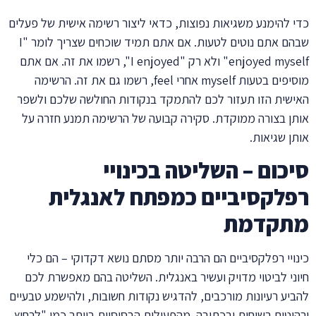
כדי להימנע משגיאות נפוצות, כדאי ליצור רשימה אישית של פעלים
שבהם אתם נוטים לטעות. אם אתם תמיד שוכחים שצריך לומר "I
enjoyed myself" ולא רק "I enjoyed", רשמו את זה. אם אתם
מוסיפים בטעות myself אחרי feel, רשמו גם את זה. הרשימה
האישית הזו תעזור לכם להתמקד בנקודות החולשה שלכם ולשפר
אותן בצורה ממוקדת. סקירה קבועה של הרשימה תמנע חזרה על
אותן שגיאות.
סיכום – השליטה בכינויי
רפלקסיביים כמפתח לאנגלית
מתקדמת
כינויי רפלקסיביים הם הרבה יותר מסתם נושא דקדוקי – הם כלי
חיוני לביטוי מדויק ועשיר באנגלית. השליטה בהם מאפשרת לכם
להביע רעיונות מורכבים, להדגיש נקודות חשובות, ולהישמע טבעיים
ורהוטים בשיחות ובכתיבה. מהפעולות הבסיסיות ביותר כמו "לרחוץ