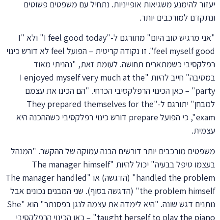
יעזור להימנע משגיאות אופייניות. נתחיל עם משפטים פשוטים
ונתקדם למורכבים יותר.
"אני מרגיש טוב היום" מתורגם ל-"I feel good today" ולא "I
feel myself good". זו נקודה קריטית – הפועל feel לא דורש כינוי
רפלקסיבי כשמתארים תחושה. לעומת זאת, "נהניתי מאוד
במסיבה" חייב להיות "I enjoyed myself very much at the
party" – כאן הכינוי הרפלקסיבי הכרחי. "הם הכינו את עצמם
למבחן" יתורגם ל-"They prepared themselves for the
exam", כי הפועל prepare דורש כינוי רפלקסיבי כשההכנה היא
עצמית.
משפטים מורכבים יותר דורשים הבנה עמוקה של ההקשר. "המנהל
בעצמו טיפל בבעיה" יכול להיות "The manager himself
handled the problem" (הדגשה) או "The manager handled
the problem himself" (הדגשה בסוף). שני המבנים נכונים אבל
נותנים דגש שונה. "היא לימדה את עצמה לנגן בפסנתר" הוא "She
taught herself to play the piano" – כאן הכינוי הרפלקסיבי