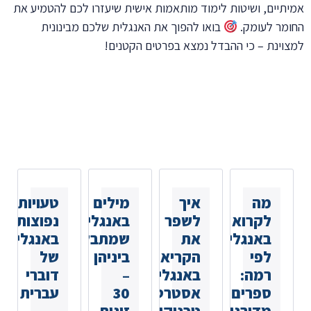
אמיתיים, ושיטות לימוד מותאמות אישית שיעזרו לכם להטמיע את
החומר לעומק.
בואו להפוך את האנגלית שלכם מבינונית
למצוינת – כי ההבדל נמצא בפרטים הקטנים!
כתבות נוספות
שאולי
תאהבו
מה
איך
מילים
טעויות
לקרוא
לשפר
באנגלית
נפוצות
באנגלית
את
שמתבלבלים
באנגלית
לפי
הקריאה
ביניהן
של
רמה:
באנגלית:
–
דוברי
ספרים
אסטרטגיות,
30
עברית