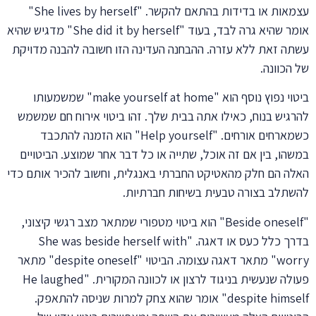
עצמאות או בדידות בהתאם להקשר. "She lives by herself"
אומר שהיא גרה לבד, בעוד "She did it by herself" מדגיש שהיא
עשתה זאת ללא עזרה. ההבחנה העדינה הזו חשובה להבנה מדויקת
של הכוונה.
ביטוי נפוץ נוסף הוא "make yourself at home" שמשמעותו
להרגיש בנוח, כאילו אתה בבית שלך. זהו ביטוי אירוח חם שמשמש
כשמארחים אורחים. "Help yourself" הוא הזמנה להתכבד
במשהו, בין אם זה אוכל, שתייה או כל דבר אחר שמוצע. הביטויים
האלה הם חלק מהאטיקט החברתי באנגלית, וחשוב להכיר אותם כדי
להשתלב בצורה טבעית בשיחות חברתיות.
"Beside oneself" הוא ביטוי מטפורי שמתאר מצב רגשי קיצוני,
בדרך כלל כעס או דאגה. "She was beside herself with
worry" מתאר דאגה עצומה. הביטוי "despite oneself" מתאר
פעולה שנעשית בניגוד לרצון או לכוונה המקורית. "He laughed
despite himself" אומר שהוא צחק למרות שניסה להתאפק.