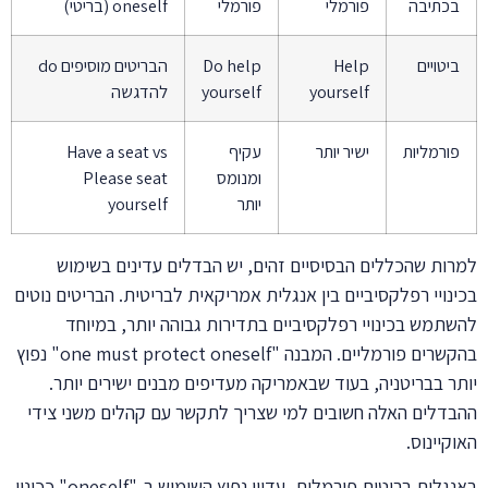
בכתיבה
פורמלי
פורמלי
oneself (בריטי)
ביטויים
Help
Do help
הבריטים מוסיפים do
yourself
yourself
להדגשה
פורמליות
ישיר יותר
עקיף
Have a seat vs
ומנומס
Please seat
יותר
yourself
למרות שהכללים הבסיסיים זהים, יש הבדלים עדינים בשימוש
בכינויי רפלקסיביים בין אנגלית אמריקאית לבריטית. הבריטים נוטים
להשתמש בכינויי רפלקסיביים בתדירות גבוהה יותר, במיוחד
בהקשרים פורמליים. המבנה "one must protect oneself" נפוץ
יותר בבריטניה, בעוד שבאמריקה מעדיפים מבנים ישירים יותר.
ההבדלים האלה חשובים למי שצריך לתקשר עם קהלים משני צידי
האוקיינוס.
באנגלית בריטית פורמלית, עדיין נפוץ השימוש ב-"oneself" ככינוי