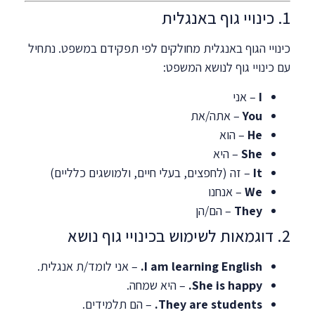
1. כינויי גוף באנגלית
כינויי הגוף באנגלית מחולקים לפי תפקידם במשפט. נתחיל
עם כינויי גוף לנושא המשפט:
I
– אני
You
– אתה/את
He
– הוא
She
– היא
It
– זה (לחפצים, בעלי חיים, ולמושגים כלליים)
We
– אנחנו
They
– הם/הן
2. דוגמאות לשימוש בכינויי גוף נושא
I am learning English.
– אני לומד/ת אנגלית.
She is happy.
– היא שמחה.
They are students.
– הם תלמידים.