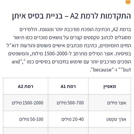
התקדמות לרמת A2 – בניית בסיס איתן
ברמת A2, הכתיבה הופכת מורכבת יותר ומגוונת. תלמידים
מסוגלים לכתוב טקסטים קצרים על נושאים מוכרים כמו תיאור
החיים היומיומיים, כתיבת מכתבים אישיים פשוטים והודעות דוא"ל
בסיסיות. אוצר המילים מתרחב ל-1500-2000 מילות, והמשפטים
הופכים מורכבים יותר עם שימוש בחיבורים בסיסיים כמו "and",
"but" ו-"because".
מאפיין
רמת A1
רמת A2
אוצר מילים
500-700 מילים
1500-2000 מילים
אורך טקסט
20-40 מילים
50-100 מילים