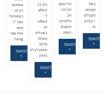
ביותר
הר? אתם
רגע בין
ששייכות
שאנחנו
לא לבד.
affect
רק לנו.
מקבלים
רוב
ל-
כשישראלי
– ובצדק.
הלומדים
effect.
אומר "I
מי…
נתקעים
יש
very
באותו…
באנגלית
like this
למאמר
עשרות
song"…
»
למאמר
מילים
»
שמתבלבלים
למאמר
»
ביניהן…
למאמר
»
קורסים ללימוד אנגלית
מובילים