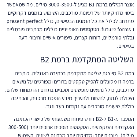
אוצר המילים ברמת B1 מגיע ל-3000-3500 מילים, מה שמאפשר
ביטוי מדויק יותר של רעיונות מורכבים. השימוש בזמנים דקדוקיים
מתרחב לכלול את כל הזמנים הבסיסיים, כולל present perfect
ו-future forms. הטקסטים האופייניים כוללים מכתבים פורמליים
ובלתי פורמליים, דוחות קצרים, סיפורים אישיים וחיבורי דעה
בסיסיים.
השליטה המתקדמת ברמת B2
רמת B2 מייצגת שליטה מתקדמת בכתיבה באנגלית. כותבים
ברמה זו מסוגלים להפיק טקסטים ברורים ומפורטים על נושאים
מורכבים, כולל נושאים מופשטים וטכניים בתחום ההתמחות שלהם.
היכולת לנתח, להשוות ולהעריך מידע הופכת מרכזית, והכתיבה
כוללת טיעונים מורכבים עם נקודות בעד ונגד.
המעבר מ-B1 ל-B2 דורש פיתוח משמעותי של כישורי הכתיבה
האקדמית והמקצועית. הטקסטים הופכים ארוכים יותר (300-500
מילים), מובנים יותר ומדויקים יותר מבחינה לשונית. השימוש