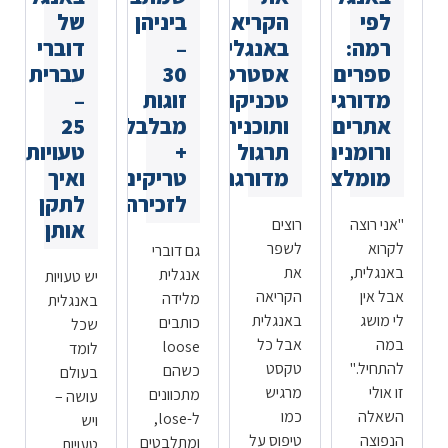
לפי
הקריאה
ביניהן
של
רמה:
באנגלית:
–
דוברי
ספרים
אסטרטגיות,
30
עברית
מדורגים,
טכניקות
זוגות
–
אתרים
ותוכנית
מבלבלים
25
ורומנים
תרגול
+
טעויות
מומלצים
מדורגת
טריקים
ואיך
לזכירה
לתקן
"אני רוצה
רוצים
אותן
לקרוא
לשפר
גם דוברי
באנגלית,
את
אנגלית
יש טעויות
אבל אין
הקריאה
מלידה
באנגלית
לי מושג
באנגלית
כותבים
שכל
במה
אבל כל
loose
לומד
להתחיל."
טקסט
כשהם
בעולם
זו אולי
מרגיש
מתכוונים
עושה –
השאלה
כמו
ל-lose,
ויש
הנפוצה
טיפוס על
ומתלבטים
טעויות