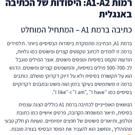
רמות A1-A2: היסודות של הכתיבה
באנגלית
כתיבה ברמת A1 – המתחיל המוחלט
ברמת A1, הכתיבה מתמקדת ביסודות הבסיסיים ביותר. תלמידים
ברמה זו לומדים לכתוב טקסטים קצרים ופשוטים כמו גלויות,
הודעות טקסט בסיסיות וטפסים פשוטים. אוצר המילים מוגבל
לכ-500-700 מילים בסיסיות, והמשפטים קצרים ופשוטים. הדגש
הוא על תקשורת בסיסית ולא על דיוק דקדוקי מושלם. כותבים
ברמה זו משתמשים בעיקר בזמן הווה פשוט ובמבנים דקדוקיים
בסיסיים כמו "I am", "I have" ו-"I like".
הנושאים האופייניים לכתיבה ברמת A1 כוללים הצגה עצמית
בסיסית, תיאור המשפחה הקרובה, פרטים אישיים כמו כתובת
וטלפון, ותיאורים פשוטים של חפצים יומיומיים. טעויות הן חלק טבעי
מהתהליך, והחשוב הוא להעביר את המסר הבסיסי בצורה מובנת.