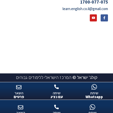
1700-077-075
learn.english.co.il@gmail.com
קולג' ישראל ©
המרכז הישראלי ללימודים גבוהים
שיחת
שיחה
השאר
Whatsapp
עם נציג
פרטים
שיחת
שיחה
השאר