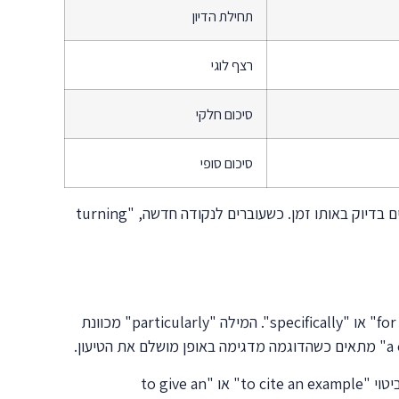
תחילת הדיון
רצף לוגי
סיכום חלקי
סיכום סופי
המילה "meanwhile" או "concurrently" מתארות תהליכים המתרחשים במקביל. "Simultaneously" מדגישה שהדברים קורים בדיוק באותו זמן. כשעוברים לנקודה חדשה, "turning
הצגת דוגמאות בכתיבה אקדמית דורשת גיוון במונחים. במקום "for example" הבסיסי, ניתן להשתמש ב-"for instance", "namely" או "specifically". המילה "particularly" מכוונת
"Such as" ו-"including" מציגות רשימה חלקית של דוגמאות. "Among others" מציינת שיש דוגמאות נוספות שלא הוזכרו. הביטוי "to cite an example" או "to give an