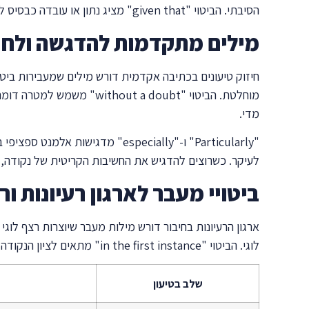
הסיבתי. הביטוי "given that" מציג נתון או עובדה כבסיס להמשך הטיעון, בעוד "in light of" מדגיש שהמסקנה נובעת מהמידע החדש שהוצג.
מילים מתקדמות להדגשה ולחיז
מדי.
לעיקר. כשרוצים להדגיש את החשיבות הקריטית של נקודה, משתמשים ב-"crucially" או "critically". המונח "notably" מפנה תשומת לב לדו
ביטויי מעבר לארגון רעיונות ור
לוגי. הביטוי "in the first instance" מתאים לציון הנקודה הראשונה ברשימת טיעונים. "Primarily" מדגישה את הסיבה או הנקודה העיקרית.
שלב בטיעון