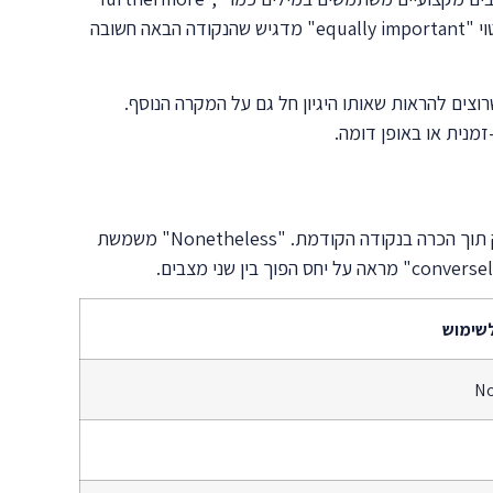
"moreover" או "additionally". המילה "in addition" מתאימה במיוחד כשרוצים להוסיף נקודה משמעותית לטיעון הקיים. הביטוי "equally important" מדגיש שהנקודה הבאה חשובה
ילה "likewise" יוצרת קשר של דמיון בין הרעיונות. הביטוי "by the same token" מתאים כשרוצים להראות שאותו היגיון חל גם על המקרה הנוסף.
יצירת ניגודים מורכבים דורשת מילים מעבר מתוחכמות יותר מ-"but" או "however". המילה "nevertheless" מביעה ניגוד חזק תוך הכרה בנקודה הקודמת. "Nonetheless" משמשת
שימוש
No