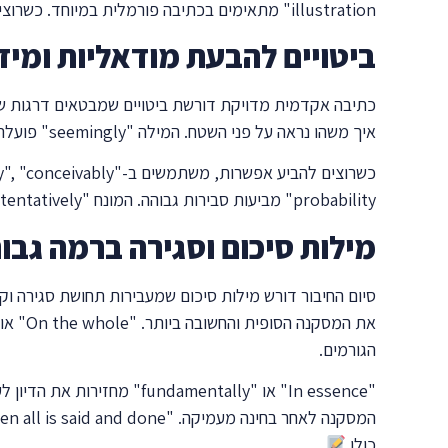
illustration" מתאימים בכתיבה פורמלית במיוחד. כשרוצים להתייחס לדוגמה קונקרטית מהמציאות, משתמשים ב-"in practice" או "in reality".
ביטויים להבעת מודאליות ומיד
איך משהו נראה על פני השטח. המילה "seemingly" פועלת באופן דומה ומציעה שהמראה עשוי להטעות. "Apparently" מבוססת על ראיות נראות לעין אך לא בהכרח מוחלטות.
probability" מביעות סבירות גבוהה. המונח "tentatively" מתאר מסקנה זמנית הכפופה לשינוי. "Hypothetically" מציג תרחיש תיאורטי לצורך הדיון.
מילות סיכום וסגירה ברמה גבו
הגורמים.
כולו
.