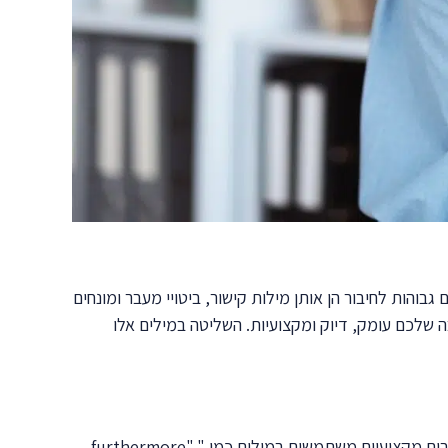
ות לחיבור הן אותן מילות קישור, ביטויי מעבר ומונחים
לכם עומק, דיוק ומקצועיות. השליטה במילים אלו
השימוש במילות מעבר מתוחכמות מאפשר זרימה חלקה בין רעיונות ויוצר קוהרנטיות בטקסט. במקום המילה הבסיסית "also", כותבים מקצועיים משתמשים במילים כמו "furthermore",