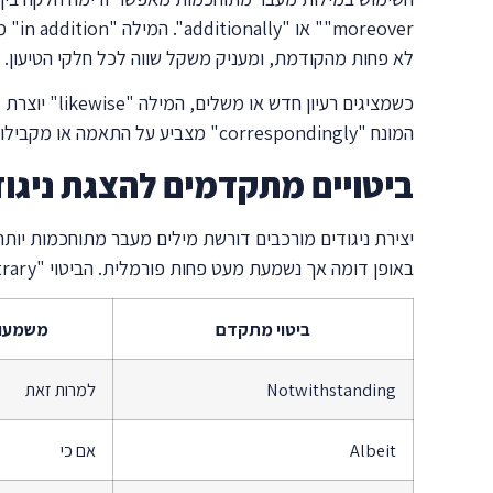
לא פחות מהקודמת, ומעניק משקל שווה לכל חלקי הטיעון.
המונח "correspondingly" מצביע על התאמה או מקבילות בין שני רעיונות, בעוד "in parallel" מדגיש שתהליכים מתרחשים בו-זמנית או באופן דומה.
ביטויים מתקדמים להצגת ניגודי
באופן דומה אך נשמעת מעט פחות פורמלית. הביטוי "on the contrary" מתאים כשרוצים להציג עמדה הפוכה לחלוטין, בעוד "conversely" מראה על יחס הפוך בין שני מצבים.
ביטוי מתקדם
משמעו
Notwithstanding
למרות זאת
Albeit
אם כי