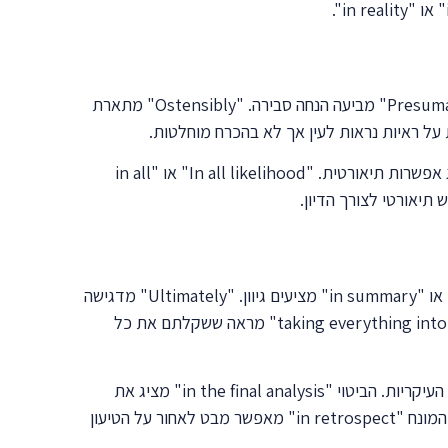
כתיבה אקדמית מדויקת דורשת ביטויים שמבטאים דרגות שונות של ודאות. "Arguably" מציגה טענה שניתן להתווכח עליה. "Presumably" מביעה הנחה סבירה. "Ostensibly" מתארת
כשרוצים להביע אפשרות, משתמשים ב-"potentially", "conceivably" או "plausibly". הביטוי "it is conceivable that" מציג אפשרות תיאורטית. "In all likelihood" או "in all
סיום החיבור דורש מילות סיכום שמעבירות תחושת סגירה וקוהרנטיות. "In conclusion" הוא הביטוי הקלאסי, אך "to conclude" או "in summary" מציעים גיוון. "Ultimately" מדגישה
את המסקנה הסופית והחשובה ביותר. "On the whole" או "all things considered" מציגות הערכה כוללת. הביטוי "taking everything into account" מראה ששקלתם את כל
"In essence" או "fundamentally" מחזירות את הדיון לעיקר. "To recapitulate" מתאים כשרוצים לחזור בקצרה על הנקודות העיקריות. הביטוי "in the final analysis" מציג את
המסקנה לאחר בחינה מעמיקה. "When all is said and done" הוא ביטוי מעט פחות פורמלי אך עדיין מתאים לכתיבה מקצועית. המונח "in retrospect" מאפשר מבט לאחור על הטיעון