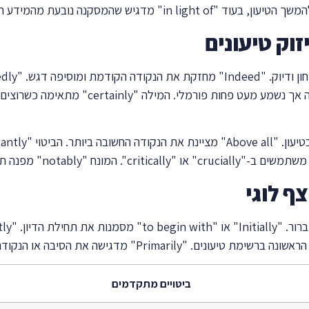
וק טיעונים
מוחלטת. הביטוי "without a doubt" משמש למט
גמה או לנקודה ראויה לציון מיוחד.
צף לוגי
ביטויים מתקדמים