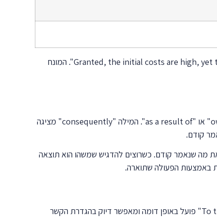
הביטוי "granted" מאפשר להכיר בנקודה מסוימת לפני הצגת טיעון נגדי. לדוגמה: "Granted, the initial costs are high, yet the long-term benefits are substantial". המונח
הקשרים הסיבתיים בכתיבה אקדמית דורשים דיוק וביטויים מתקדמים. במקום "because", ניתן להשתמש ב-"owing to", "due to" או "as a result of". המילה "consequently" מציגה
"Accordingly" מראה שהפעולה או המסקנה תואמות את מה שנאמר קודם. כשרוצים להדגיש שמשהו הוא תוצאה
השימוש בביטויים מורכבים יותר מעניק עומק לניתוח הסיבתי. "Insofar as" מציג תנאי או מידה שבה משהו נכון. "To the extent that" פועל באופן דומה ומאפשר דיוק בהגדרת הקשר