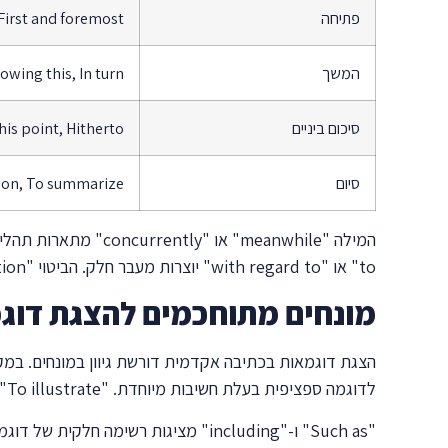
פתיחה
First and foremost
המשך
owing this, In turn
סיכום ביניים
his point, Hitherto
סיום
sion, To summarize
to" או "with regard to" יוצרות מעבר חלק. הביטוי "in this connection" קושר את הנקודה החדשה לנאמר קודם.
מונחים מתוחכמים להצגת דוג
לדוגמה ספציפית בעלת חשיבות מיוחדת. "To illustrate" מציגה דוגמה שנועדה להבהיר נקודה מורכבת. הביטוי "a case in point" מתאים כשהדוגמה מדגימה באופן מושלם את הטיעון.