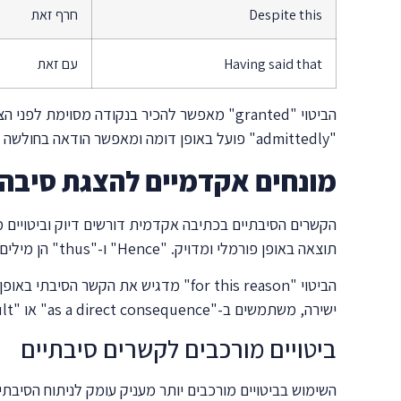
Despite this
חרף זאת
Having said that
עם זאת
"admittedly" פועל באופן דומה ומאפשר הודאה בחולשה מסוימת בטיעון תוך שמירה על העמדה הכללית.
מונחים אקדמיים להצגת סיבה 
תוצאה באופן פורמלי ומדויק. "Hence" ו-"thus" הן מילים קלאסיות בכתיבה אקדמית המצביעות על מסקנה לוגית הנובעת מהנאמר קודם.
ישירה, משתמשים ב-"as a direct consequence" או "as an immediate result". המונח "thereby" מתאר תוצאה שמתרחשת באמצעות הפעולה שתוארה.
ביטויים מורכבים לקשרים סיבתיים