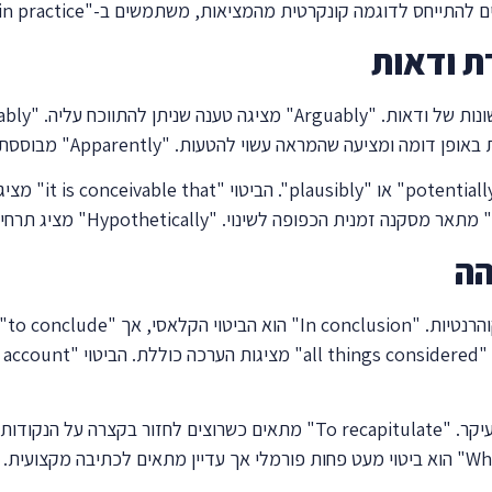
ת ודאות
הה