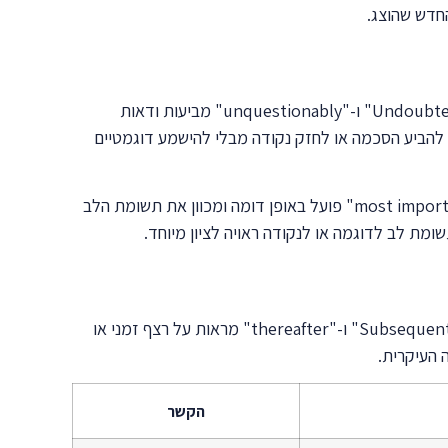
חיזוק טיעונים בכתיבה אקדמית דורש מילים שמעבירות ביטחון ודיוק. "Indeed" מחזקת את הנקודה הקודמת ומוסיפה דגש. "Undoubtedly" ו-"unquestionably" מביעות ודאות
רה דומה אך נשמע מעט פחות פורמלי. המילה "certainly" מתאימה כשרוצים להביע הסכמה או לחזק נקודה מבלי להישמע דוגמטיים
"Particularly" ו-"especially" מדגישות אלמנט ספציפי בטיעון. "Above all" מציינת את הנקודה החשובה ביותר. הביטוי "most importantly" פועל באופן דומה ומכוון את תשומת הלב
ארגון הרעיונות בחיבור דורש מילות מעבר שיוצרות רצף לוגי ברור. "Initially" או "to begin with" מסמנות את תחילת הדיון. "Subsequently" ו-"thereafter" מראות על רצף זמני או
הקשר