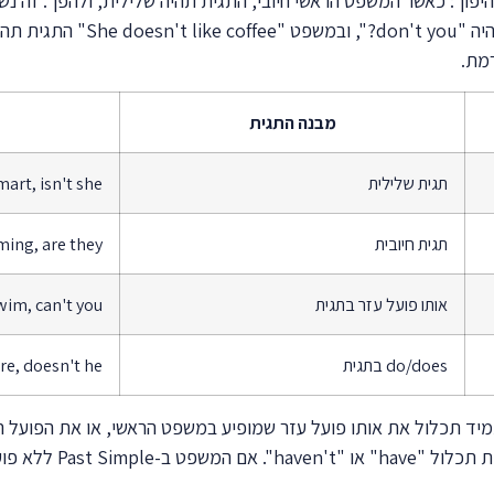
החשוב ביותר ב-Question Tags הוא כלל ההיפוך: כאשר המשפט הראשי חיובי, התגית תהיה שלי
מבנה התגית
תגית שלילית
mart, isn't she?
תגית חיובית
ing, are they?
אותו פועל עזר בתגית
wim, can't you?
do/does בתגית
e, doesn't he?
יד תכלול את אותו פועל עזר שמופיע במשפט הראשי, או את הפועל הע