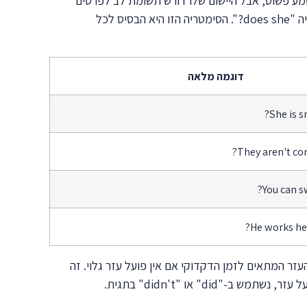
לית, ולהפך. זה נשמע פשוט, אבל היישום שלו דורש תשומת לב לפרטים
הקטנים. למשל, במשפט "You speak English" התגית תהיה "don't you?", ובמשפט "She doesn't like coffee" התגית תהיה "does she?". הסימטריה הזו היא הבסיס לכל
דוגמה מלאה
She is s
They aren't com
You can s
He works her
זר המתאים לזמן הדקדוקי אם אין פועל עזר גלוי. זה