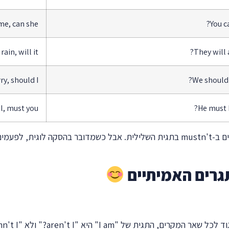
me, can she?
You c
rain, will it?
They will 
y, should I?
We should 
l, must you?
He must 
תגרים האמיתיים