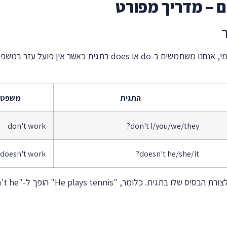
התגית
משפט ש
don't work
don't I/you/we/they?
doesn't work
doesn't he/she/it?
He p" הופך ל-"doesn't he?" ולא "doesn't he plays?". זו