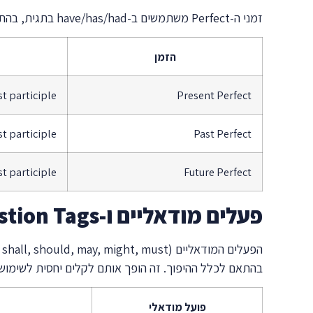
זמני ה-Perfect משתמשים ב-have/has/had בתגית, בהתאם לזמן הספציפי. הם דורשים תשומת לב מיוחדת להתאמה בין הנושא לפועל העזר:
הזמן
t participle
Present Perfect
t participle
Past Perfect
st participle
Future Perfect
פעלים מודאליים ו-Question Tags – השילוב המושלם
בהתאם לכלל ההיפוך. זה הופך אותם לקלים יחסית לשימוש:
פועל מודאלי