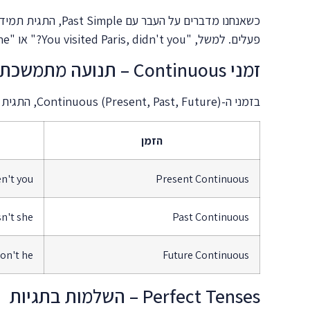
פעלים. למשל, "You visited Paris, didn't you?" או "She didn't call me, did she?". השימוש ב-did/didn't הוא אוניברסלי לכל הנושאים בזמן זה.
זמני Continuous – תנועה מתמשכת עם תגיות
בזמני ה-Continuous (Present, Past, Future), התגית תמיד תכלול את הפועל to be בצורה המתאימה. זה הופך את העניין לפשוט יחסית כי הפועל העזר כבר נמצא במשפט:
הזמן
n't you?
Present Continuous
't she?
Past Continuous
on't he?
Future Continuous
Perfect Tenses – השלמות בתגיות