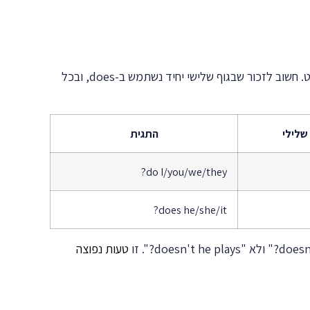
ב-Present Simple, שהוא הזמן הנפוץ ביותר בשימוש יומיומי, אנחנו משתמשים ב-do או does בתגית כאשר אין פועל עזר במשפט. חשוב לזכור שבגוף שלישי יחיד נשתמש ב-does, ובכל
לילי
התגית
do I/you/we/they?
does he/she/it?
טעות נפוצה