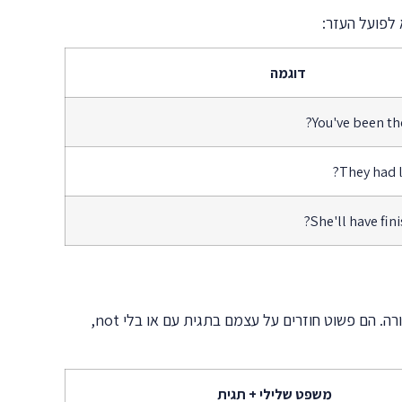
דוגמה
You've been the
They had l
She'll have fin
הפעלים המודאליים (can, could, will, would, shall, should, may, might, must) יוצרים Question Tags בצורה ישירה וברורה. הם פשוט חוזרים על עצמם בתגית עם או בלי not,
משפט שלילי + תגית