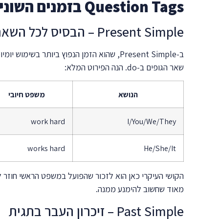
Question Tags בזמנים השונים – מדריך מפורט
Present Simple – הבסיס לכל השאר
שאר הגופים ב-do. הנה הפירוט המלא:
הנושא
משפט חיובי
work hard
I/You/We/They
works hard
He/She/It
הקושי העיקרי כאן הוא לזכור שהפועל במשפט הראשי חוזר לצורת הבסיס שלו בתגית. כלומר, "lays tennis
מאוד שחשוב להימנע ממנה.
Past Simple – זיכרון העבר בתגית