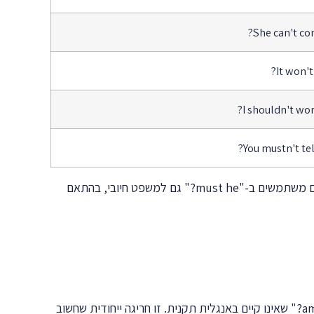
She can't co
It won't 
I shouldn't worr
You mustn't tel
חשוב לציין שעם must במשמעות של חובה, אנחנו משתמשים ב-mustn't בתגית השלילית. אבל כשמדובר בהסקה לוגית, לפעמים משתמשים ב-"must he?" גם למשפט חיובי, בהתאם
אחד המקרים המעניינים ביותר הוא השימוש עם "I am". בניגוד לכל שאר המקרים, התגית של "I am" היא "aren't I?" ולא "amn't I?" שאינו קיים באנגלית תקנית. זו חריגה ייחודית שחשוב