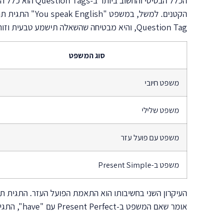
הכלל הבסיסי ו
Question Tag, והיא מבטיחה שהשאלה תישמע טבעית וזורמת.
סוג המשפט
משפט חיובי
משפט שלילי
משפט עם פועל עזר
משפט ב-Present Simple
העיקרון השני בחשיבותו הוא התאמת הפועל העזר. התגית תמ
אומר שאם המשפט ב-Present Perfect עם "have", התגית תכלול "have" או "haven't". אם המשפט ב-Past Simple ללא פועל עזר, נשתמש ב-"did" או "didn't" בתגית.