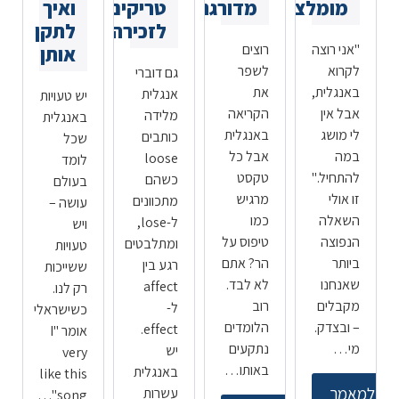
מומלצים
מדורגת
טריקים
ואיך
לזכירה
לתקן
"אני רוצה
רוצים
אותן
לקרוא
לשפר
גם דוברי
באנגלית,
את
אנגלית
יש טעויות
אבל אין
הקריאה
מלידה
באנגלית
לי מושג
באנגלית
כותבים
שכל
במה
אבל כל
loose
לומד
להתחיל."
טקסט
כשהם
בעולם
זו אולי
מרגיש
מתכוונים
עושה –
השאלה
כמו
ל-lose,
ויש
הנפוצה
טיפוס על
ומתלבטים
טעויות
ביותר
הר? אתם
רגע בין
ששייכות
שאנחנו
לא לבד.
affect
רק לנו.
מקבלים
רוב
ל-
כשישראלי
– ובצדק.
הלומדים
effect.
אומר "I
מי…
נתקעים
יש
very
באותו…
באנגלית
like this
למאמר
עשרות
song"…