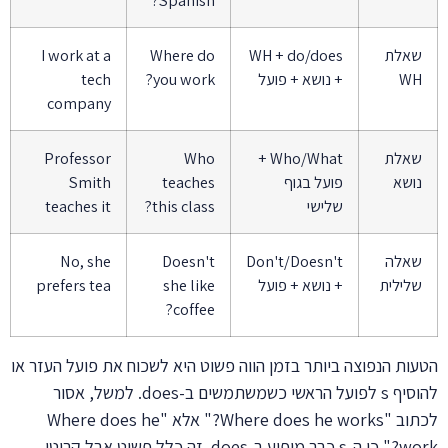
שאלת
WH + do/does
Where do
I work at a
WH
+ נושא + פועל
you work?
tech
company
שאלת
Who/What +
Who
Professor
נושא
פועל בגוף
teaches
Smith
שלישי
this class?
teaches it
שאלה
Don't/Doesn't
Doesn't
No, she
שלילית
+ נושא + פועל
she like
prefers tea
coffee?
הטעות הנפוצה ביותר בזמן הווה פשוט היא לשכוח את פועל העזר או
להוסיף s לפועל הראשי כשמשתמשים ב-does. למשל, אסור
לכתוב "Where does he works?" אלא "Where does he
work?" כי ה-s כבר מופיע ב-does. זה כלל פשוט אבל קריטי