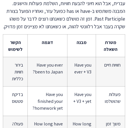
עברית, אבל הוא חיוני להבעת חוויות, השלמת פעולות והישגים.
המבנה משתמש ב-have או has כפועל עזר, ואחריו הפועל בצורת
Past Participle. זמן זה מושלם כשאנחנו רוצים לדבר על משהו
שקרה בעבר אבל רלוונטי להווה, או כשאנחנו לא מציינים זמן מדויק.
מטרת
מבנה
דוגמה
הקשר
השאלה
לשימוש
חוויות חיים
Have you
Have you ever
בירור
ever + V3
been to Japan?
חוויות
כלליות
פעולות
Have you
Have you
בדיקת
שהושלמו
+ V3 + yet
finished your
סטטוס
homework yet?
משך זמן
How long
How long have
פעולה