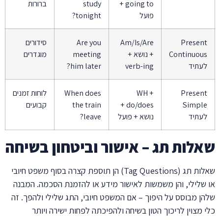
going to +
study
ברורות
פועל
tonight?
Present
Am/Is/Are
Are you
סידורים
Continuous
+ נושא +
meeting
מוגדרים
לעתיד
verb-ing
him later?
Present
WH +
When does
לוחות זמנים
Simple
do/does +
the train
קבועים
לעתיד
נושא + פועל
leave?
שאלות תג – אישור וביטחון בשיחה
שאלות תג (Tag Questions) הן תוספת קצרה בסוף משפט חיובי
או שלילי, והן משמשות לאישור מידע או להזמנת הסכמה. המבנה
שלהן מבוסס על היפוך – אם המשפט חיובי, התג שלילי ולהפך. זה
כלי מצוין לריכוך הטון בשיחה ולהפיכתה לפחות ישירה ויותר