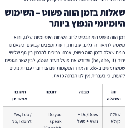
שאלות בזמן הווה פשוט – השימוש
היומיומי הנפוץ ביותר
זמן הווה פשוט הוא הבסיס לרוב השיחות היומיומיות שלנו, והוא
משמש לתיאור הרגלים, עובדות, דעות ומצבים קבועים. כשאנחנו
בונים שאלה בזמן הווה פשוט, אנחנו צריכים להבחין בין גוף שלישי
יחיד (he, she, it) שדורש את פועל העזר does, לבין שאר הגופים
שמשתמשים ב-do. זה אחד המקומות שבהם דוברי עברית נוטים
לטעות, כי בעברית אין לנו הבחנה כזאת.
סוג
מבנה
דוגמה
תשובה
השאלה
אפשרית
שאלת
Do/Does +
Do you
Yes, I do /
כן/לא
נושא + פועל
speak
No, I don't
Spanish?