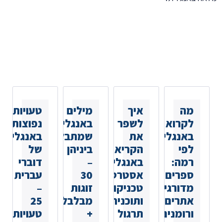
כתבות נוספות
שאולי
תאהבו
מה
איך
מילים
טעויות
לקרוא
לשפר
באנגלית
נפוצות
באנגלית
את
שמתבלבלים
באנגלית
לפי
הקריאה
ביניהן
של
רמה:
באנגלית:
–
דוברי
ספרים
אסטרטגיות,
30
עברית
מדורגים,
טכניקות
זוגות
–
אתרים
ותוכנית
מבלבלים
25
ורומנים
תרגול
+
טעויות