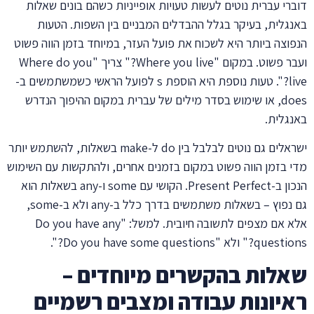
דוברי עברית נוטים לעשות טעויות אופייניות כשהם בונים שאלות
באנגלית, בעיקר בגלל ההבדלים המבניים בין השפות. הטעות
הנפוצה ביותר היא לשכוח את פועל העזר, במיוחד בזמן הווה פשוט
ועבר פשוט. במקום "Where you live?" צריך "Where do you
live?". טעות נוספת היא הוספת s לפועל הראשי כשמשתמשים ב-
does, או שימוש בסדר מילים של עברית במקום ההיפוך הנדרש
באנגלית.
ישראלים גם נוטים לבלבל בין do ל-make בשאלות, להשתמש יותר
מדי בזמן הווה פשוט במקום בזמנים אחרים, ולהתקשות עם השימוש
הנכון ב-Present Perfect. הקושי עם some ו-any בשאלות הוא
גם נפוץ – בשאלות משתמשים בדרך כלל ב-any ולא ב-some,
אלא אם מצפים לתשובה חיובית. למשל: "Do you have any
questions?" ולא "Do you have some questions?".
שאלות בהקשרים מיוחדים –
ראיונות עבודה ומצבים רשמיים