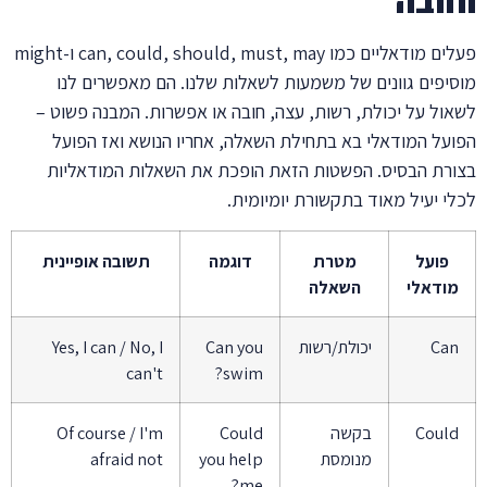
וחובה
פעלים מודאליים כמו can, could, should, must, may ו-might
מוסיפים גוונים של משמעות לשאלות שלנו. הם מאפשרים לנו
לשאול על יכולת, רשות, עצה, חובה או אפשרות. המבנה פשוט –
הפועל המודאלי בא בתחילת השאלה, אחריו הנושא ואז הפועל
בצורת הבסיס. הפשטות הזאת הופכת את השאלות המודאליות
לכלי יעיל מאוד בתקשורת יומיומית.
פועל
מטרת
דוגמה
תשובה אופיינית
מודאלי
השאלה
Can
יכולת/רשות
Can you
Yes, I can / No, I
can't
swim?
Could
בקשה
Could
Of course / I'm
מנומסת
you help
afraid not
me?