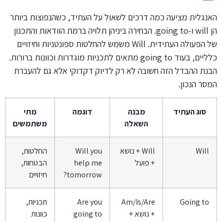
האנגלית מציעה כמה דרכים לשאול על העתיד, כשהנפוצות ביותר
הן will ו-going to. הבחירה ביניהן תלויה ברמת הוודאות והתכנון
של הפעולה העתידית. Will משמש להחלטות ספונטניות וחיזויים
כלליים, בעוד going to מתאים לתכניות מוגדרות וכוונות ברורות.
הבנת ההבדל הזה חשובה לא רק לדיוק דקדוקי אלא גם להעברת
המסר הנכון.
סוג העתיד
מבנה
דוגמה
מתי
השאלה
משתמשים
Will
Will + נושא
Will you
החלטות,
+ פועל
help me
הבטחות,
tomorrow?
חיזויים
Going to
Am/Is/Are
Are you
תכניות,
+ נושא +
going to
כוונות