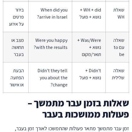
שאלת
WH + did +
When did you
בירור
WH
נושא + פועל
arrive in Israel?
פרטים
על אירוע
שאלה
Was/Were +
Were you happy
מצב או
עם to
נושא +
with the results?
תחושה
be
תואר/מקום
בעבר
שאלה
Didn't +
Didn't they tell
הבעת
שלילית
נושא + פועל
you about the
הפתעה
change?
או אישור
שאלות בזמן עבר מתמשך –
פעולות ממושכות בעבר
זמן עבר מתמשך מתאר פעולות שהתמשכו לאורך זמן בעבר,