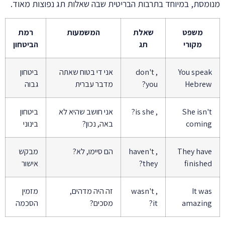
מנומסת, במיוחד בתרבות הבריטית שבה שאלות תג נפוצות מאוד.
משפט
שאלת
המשמעות
רמת
מקורי
תג
הביטחון
You speak
, don't
אני די בטוח שאתה
ביטחון
Hebrew
you?
מדבר עברית
גבוה
She isn't
, is she?
אני חושב שהיא לא
ביטחון
coming
באה, נכון?
בינוני
They have
, haven't
הם סיימו, לא?
מבקש
finished
they?
אישור
It was
, wasn't
זה היה מדהים,
מזמין
amazing
it?
מסכים?
הסכמה