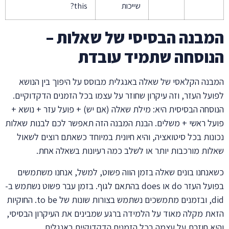
שייכות
this?
המבנה הבסיסי של שאלות –
הנוסחה שתמיד עובדת
המבנה הקלאסי של שאלה באנגלית מבוסס על היפוך בין הנושא
לפועל העזר, וזה עיקרון שחוזר על עצמו בכל הזמנים הדקדוקיים.
הנוסחה הבסיסית היא: מילת שאלה (אם יש) + פועל עזר + נושא +
פועל ראשי + משלים. הבנת המבנה הזה תאפשר לכם לבנות שאלות
נכונות בכל סיטואציה, והיא חיונית במיוחד כשאתם רוצים לשאול
שאלות מורכבות יותר או לשלב כמה רעיונות בשאלה אחת.
כשאנחנו בונים שאלה בזמן הווה פשוט, למשל, אנחנו משתמשים
בפועל העזר do או does בהתאם לגוף. בזמן עבר פשוט נשתמש ב-
did, ובזמנים מתמשכים נשתמש בצורות שונות של to be. החוקיות
הזאת מקלה מאוד על הלמידה ברגע שמבינים את העיקרון הבסיסי,
והיא חוזרת על עצמה בכל הזמנים הדקדוקיים באנגלית.