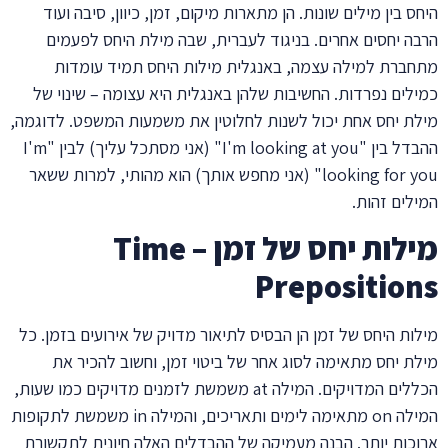
היחס בין מילים שונות. הן מתארות מיקום, זמן, כיוון, סיבה ועוד
הרבה יחסים אחרים. בניגוד לעברית, שבה מילת היחס לפעמים
מתחברת למילה עצמה, באנגלית מילות היחס תמיד עומדות
כמילים נפרדות. החשיבות שלהן באנגלית היא עצומה – שינוי של
מילת יחס אחת יכול לשנות לחלוטין את משמעות המשפט. לדוגמה,
ההבדל בין "I'm looking at you" (אני מסתכל עליך) לבין "I'm
looking for you" (אני מחפש אותך) הוא מהותי, למרות ששאר
המילים זהות.
מילות יחס של זמן – Time
Prepositions
מילות היחס של זמן הן הבסיס לתיאור מדויק של אירועים בזמן. כל
מילת יחס מתאימה לסוג אחר של ביטוי זמן, וחשוב להכיר את
הכללים המדויקים. המילה at משמשת לזמנים מדויקים כמו שעות,
המילה on מתאימה לימים ותאריכים, והמילה in משמשת לתקופות
ארוכות יותר. הבנה מעמיקה של ההבדלים האלה חיונית לתקשורת