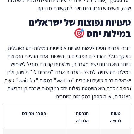
"good to" (טוב ל-). כל אחד מהצירופים האלה מעביר משמעות
שונה, והשימוש הנכון בהם חיוני לתקשורת מדויקת.
טעויות נפוצות של ישראלים
במילות יחס
דוברי עברית נוטים לעשות טעויות אופייניות במילות יחס באנגלית,
בעיקר בגלל ההבדלים המבניים בין השפות. אחת הבעיות הנפוצות
ביותר היא תרגום ישיר מעברית, שלעתים קרובות מוביל לשימוש
במילת יחס שגויה. למשל, בעברית אנחנו "מחכים ל-" מישהו, ולכן
ישראלים רבים טועים ואומרים "wait to" במקום "wait for".
טעות
נפוצה
נוספת היא השמטת מילות יחס במקומות שבהם הן נדרשות
באנגלית, או הוספתן במקומות מיותרים.
טעות
הגרסה
הסבר מפורט
נפוצה
הנכונה