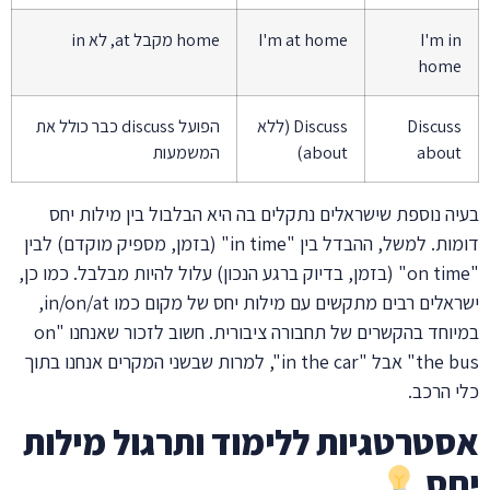
I'm in
I'm at home
home מקבל at, לא in
home
Discuss
Discuss (ללא
הפועל discuss כבר כולל את
about
about)
המשמעות
בעיה נוספת שישראלים נתקלים בה היא הבלבול בין מילות יחס
דומות. למשל, ההבדל בין "in time" (בזמן, מספיק מוקדם) לבין
"on time" (בזמן, בדיוק ברגע הנכון) עלול להיות מבלבל. כמו כן,
ישראלים רבים מתקשים עם מילות יחס של מקום כמו in/on/at,
במיוחד בהקשרים של תחבורה ציבורית. חשוב לזכור שאנחנו "on
the bus" אבל "in the car", למרות שבשני המקרים אנחנו בתוך
כלי הרכב.
אסטרטגיות ללימוד ותרגול מילות
יחס