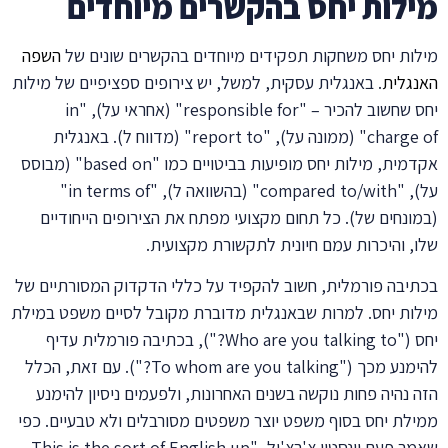
מילות יחס בהקשרים מיוחדים
מילות יחס משחקות תפקידים מיוחדים בהקשרים שונים של
השפה
האנגלית
. באנגלית עסקית, למשל, יש צירופים ספציפיים של מילות
יחס שחשוב להכיר – "responsible for" (אחראי על), "in
charge of" (ממונה על), "report to" (מדווח ל). באנגלית
אקדמית, מילות יחס מופיעות בביטויים כמו "based on" (מבוסס
על), "compared to/with" (בהשוואה ל), "in terms of"
(במונחים של). כל תחום מקצועי מפתח את הצירופים הייחודיים
שלו, והיכרות עמם חיונית לתקשורת מקצועית.
בכתיבה פורמלית, חשוב להקפיד על כללי הדקדוק המסורתיים של
מילות יחס. למרות שבאנגלית מדוברת מקובל לסיים משפט במילת
יחס ("Who are you talking to?"), בכתיבה פורמלית עדיף
להימנע מכך ("To whom are you talking?"). עם זאת, הכלל
הזה נהיה פחות נוקשה בשנים האחרונות, ולפעמים ניסיון להימנע
ממילת יחס בסוף משפט יוצר משפטים מסורבלים ולא טבעיים. כפי
שאמר פעם וינסטון צ'רצ'יל, "This is the sort of English up