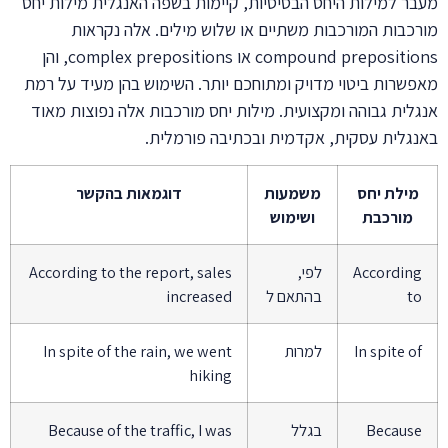
מעבר למילות היחס הבסיסיות, קיימות בשפה האנגלית מילות יחס
מורכבות המורכבות משתיים או שלוש מילים. אלה נקראות
compound prepositions או complex prepositions, והן
מאפשרות ביטוי מדויק ומתוחכם יותר. השימוש בהן מעיד על רמת
אנגלית גבוהה ומקצועית. מילות יחס מורכבות אלה נפוצות מאוד
באנגלית עסקית, אקדמית ובכתיבה פורמלית.
מילת יחס
משמעות
דוגמאות בהקשר
מורכבת
ושימוש
According
לפי,
According to the report, sales
to
בהתאם ל
increased
In spite of
למרות
In spite of the rain, we went
hiking
Because
בגלל
Because of the traffic, I was