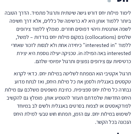
לימוד מילות יחס דורש גישה שיטתית ותרגול מתמיד. הדרך הטובה
ביותר ללמוד אותן היא לא כרשימה של כללים, אלא דרך חשיפה
לשפה אותנטית וזיהוי דפוסים חוזרים. מומלץ ללמוד צירופים
שלמים (collocations) במקום מילות יחס בודדות – למשל,
ללמוד "interested in" כיחידה אחת ולא לנסות לזכור שאחרי
interested באה המילה in. טכניקה יעילה נוספת היא יצירת
כרטיסיות עם צירופים נפוצים ותרגול יומיומי שלהם.
תרגול אקטיבי הוא המפתח לשליטה במילות יחס. כדאי לקרוא
טקסטים באנגלית ולסמן את כל מילות היחס, ואז לנתח מדוע
נבחרה כל מילת יחס ספציפית. כתיבת משפטים משלכם עם מילות
היחס החדשות שלמדתם תעזור להטמיע אותן. מומלץ גם להקשיב
לפודקאסטים או לצפות בסרטים באנגלית ולשים לב במיוחד
לשימוש במילות יחס. עם הזמן, תפתחו חוש טבעי למילת היחס
הנכונה בכל הקשר.