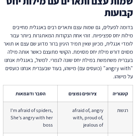
שמות עצם ותארים עם מילות יחס
קבועות
בדומה לפעלים, גם שמות עצם ותארים רבים באנגלית מחייבים
מילות יחס ספציפיות. זוהי אחת הנקודות המאתגרות ביותר עבור
לומדי אנגלית, מכיוון שאין תמיד היגיון ברור מדוע שם עצם או תואר
מסוים דורש מילת יחס מסוימת. הקושי מתעצם כאשר אותה מילה
בעברית משתמשת במילת יחס שונה לגמרי. למשל, באנגלית אנחנו
"angry with" (כועסים עם) מישהו, בעוד שבעברית אנחנו כועסים
על מישהו.
קטגוריה
צירופים נפוצים
הסבר ודוגמאות
רגשות
afraid of, angry
I'm afraid of spiders,
She's angry with her
with, proud of,
boss
jealous of