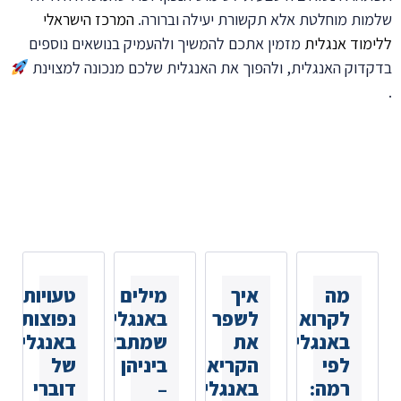
שלמות מוחלטת אלא תקשורת יעילה וברורה.
המרכז הישראלי
ללימוד אנגלית
מזמין אתכם להמשיך ולהעמיק בנושאים נוספים
בדקדוק האנגלית, ולהפוך את האנגלית שלכם מנכונה למצוינת
.
כתבות נוספות
שאולי
תאהבו
מה
איך
מילים
טעויות
לקרוא
לשפר
באנגלית
נפוצות
באנגלית
את
שמתבלבלים
באנגלית
לפי
הקריאה
ביניהן
של
רמה:
באנגלית:
–
דוברי