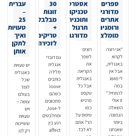
ספרים
אסטרטגיות,
30
עברית
מדורגים,
טכניקות
זוגות
–
אתרים
ותוכנית
מבלבלים
25
ורומנים
תרגול
+
טעויות
מומלצים
מדורגת
טריקים
ואיך
לזכירה
לתקן
"אני רוצה
רוצים
אותן
לקרוא
לשפר
גם דוברי
באנגלית,
את
אנגלית
יש טעויות
אבל אין
הקריאה
מלידה
באנגלית
לי מושג
באנגלית
כותבים
שכל
במה
אבל כל
loose
לומד
להתחיל."
טקסט
כשהם
בעולם
זו אולי
מרגיש
מתכוונים
עושה –
השאלה
כמו
ל-lose,
ויש
הנפוצה
טיפוס על
ומתלבטים
טעויות
ביותר
הר? אתם
רגע בין
ששייכות
שאנחנו
לא לבד.
affect
רק לנו.