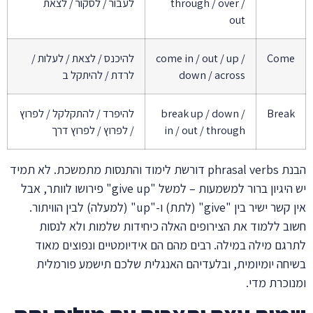
through / over /
לעבור / לסקור / לצאת
out
Come
come in / out / up /
להיכנס / לצאת / לעלות /
down / across
לרדת / להיתקל ב
Break
break up / down /
להיפרד / להתקלקל / לפרוץ
in / out / through
/ לפרוץ / לפרוץ דרך
הבנת phrasal verbs דורשת לימוד והתנסות מתמשכת. לא תמיד
יש היגיון ברור למשמעות – למשל "give up" פירושו לוותר, אבל
אין קשר ישיר בין "give" (לתת) ו-"up" (למעלה) לבין הוויתור.
חשוב ללמוד את הצירופים האלה כיחידות שלמות ולא לנסות
לתרגם מילה במילה. רבים מהם הם אידיומטיים ונפוצים מאוד
בשיחה יומיומית, ובלעדיהם האנגלית שלכם תישמע פורמלית
ומנוכרת מדי.