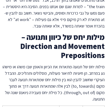
אנחנו מתכוונים שאנחנו בתוך הרכב, אבל "on the bus" או "on
the train" – למרות שגם שם אנחנו בפנים. הסיבה היא היסטורית –
פעם נסעו על גבי כרכרות וסוסים, והביטוי נשאר. חשוב גם להבין ש-
at מתארת לא רק מיקום פיזי אלא גם פעילות – "at work" לא
בהכרח אומר שאתה במשרד, אלא שאתה עובד.
מילות יחס של כיוון ותנועה –
Direction and Movement
Prepositions
מילות יחס של תנועה מתארות את הכיוון והאופן שבו משהו או מישהו
נע במרחב. הן חיוניות לתיאור פעולות, מסלולים ותהליכים. ההבדל
העיקרי שחשוב להבין הוא בין מילות יחס שמתארות תנועה לעבר
מקום (to, towards) לבין אלה שמתארות תנועה דרך או מתוך
מקום (through, out of). כל מילת יחס מעבירה ניואנס שונה של
התנועה.