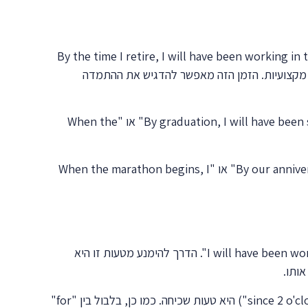
 במיוחד לתיאור ניסיון מקצועי וותק. משפטים כמו "By the time I retire, I will have been working in this company for 30
Next month, she w" נפוצים בראיונות עבודה ובשיחות מקצועיות. הזמן הזה מאפשר להדגיש את ההתמדה
בהקשר של לימודים, הזמן משמש לתיאור התקדמות ומאמץ מתמשך. סטודנטים יכולים לומר "By graduation, I will have been studying medicine for 7 years" או "When the
בחיים האישיים, הזמן מועיל לתיאור מערכות יחסים, מגורים והרגלים. "By our anniversary, we will have been living together for 2 years" או "When the marathon begins, I
אחת הטעויות הנפוצות ביותר היא שכחת המרכיב "been" במבנה. תלמידים רבים כותבים "I will have working" במקום "I will have been working". הדרך להימנע מטעות זו היא
טעות נוספת היא שימוש לא נכון במילות זמן. השימוש ב-"since" עם תקופת זמן ("since 3 hours") במקום עם נקודת זמן ("since 2 o'clock") היא טעות שכיחה. כמו כן, בלבול בין "for"