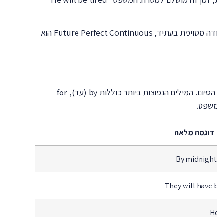
הזמן משמש גם להבעת המשכיות והתמדה. כשאנחנו רוצים להדגיש שפעולה מסוימת תימשך לאורך זמן ותהיה עדיין בעיצומה בנקודה מסוימת בעתיד, Future Perfect Continuous הוא
מילות הזמן הן מרכיב קריטי בשימוש נכון בזמן זה. הן מספקות את ההקשר הזמני הנדרש ומבהירות את משך הפעולה או את נקודת הסיום. המילים הנפוצות ביותר כוללות by (עד), for
דוגמה מלאה
By midnight,
They will have 
He