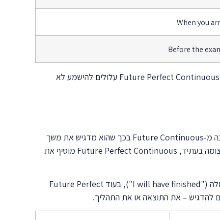
When you arri
Before the exam
החיבור הנכון בין הזמן הדקדוקי למילות הזמן יוצר משפטים מדויקים ומובנים. חשוב לזכור שללא מילות זמן מתאימות, משפטים ב-Future Perfect Continuous עלולים להישמע לא
אחד האתגרים הגדולים בלימוד זמן זה הוא להבין את ההבדלים הדקים בינו לבין זמנים דומים. Future Perfect Continuous שונה מ-Future Continuous בכך שהוא מדגיש את משך
הזמן ואת ההשלמה החלקית של הפעולה עד לנקודת זמן מסוימת. בעוד ש-Future Continuous פשוט מתאר פעולה שתהיה בעיצומה בעתיד, Future Perfect Continuous מוסיף את
ההבדל בין Future Perfect Continuous ל-Future Perfect הוא עדין אך משמעותי. Future Perfect מתמקד בהשלמת הפעולה ("I will have finished"), בעוד Future Perfect