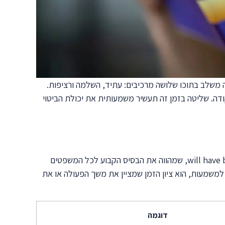
ים בשפה האנגלית. זמן זה משלב בתוכו שלושה מרכיבים: עתיד, השלמה ורציפות.
דה. שליטה בזמן זה תעשיר משמעותית את יכולת הביטוי
המבנה של Future Perfect Continuous בנוי משלושה רכיבים עיקריים שיוצרים יחד את הצורה המלאה. הרכיב הראשון הוא will have been, שמהווה את הבסיס הקבוע לכל המשפטים
שאינו חלק מהמבנה הדקדוקי אך חיוני למשמעות, הוא ציון הזמן שמציין את משך הפעולה או את
דוגמה