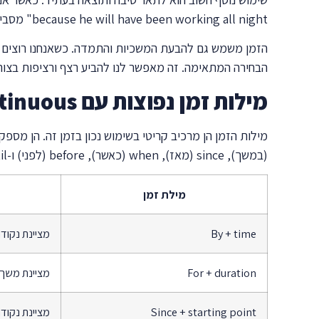
because he will have been working all night" מסביר את העייפות העתידית כתוצאה מעבודה מתמשכת.
הבחירה המתאימה. זה מאפשר לנו להביע רצף ורציפות בצו
מילות זמן נפוצות עם Future Perfect Continuous
(במשך), since (מאז), when (כאשר), before (לפני) ו-until (עד ש). כל אחת מהמילים הללו מוסיפה ניואנס שונה למשמעות המשפט.
מילת זמן
By + time
מציינת נקודת
For + duration
מציינת משך 
Since + starting point
מציינת נקוד