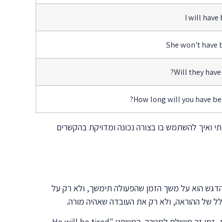
I will hav
She won't have 
Will they have
How long will you have bee
י ואיך להשתמש בו בצורה נכונה ומדויקת בהקשרים
זמן מסוימת בעתיד. הדגש הוא על משך הזמן שהפעולה תימשך, ולא רק על
שימוש נוסף חשוב הוא לתאר סיבה ותוצאה בעתיד. כאשר אנחנו רוצים להסביר מדוע משהו יקרה בעתיד כתוצאה מפעולה מתמשכת, זמן זה מושלם למטרה. המשפט "He will be tired