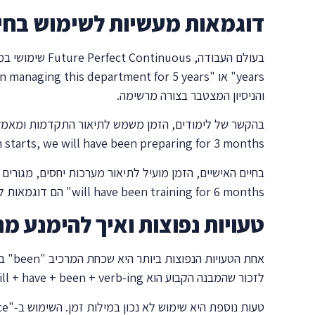
דוגמאות מעשיות לשימוש בחיי
והניסיון המצטבר בצורה מרשימה.
exam starts, we will have been preparing for 3 months". זה מדגיש את ההשקעה ואת המסירות לא
will have been training for 6 months" הם דוגמאות לשימוש יומיומי שמדגיש את ההמשכיות והמחויבות.
טעויות נפוצות ואיך להימנע מה
לזכור שהמבנה הקבוע הוא will + have + been + verb-ing, וכל המרכיבים חיוניים. תרגול קבוע של המבנה המלא יסייע להטמיע אותו.