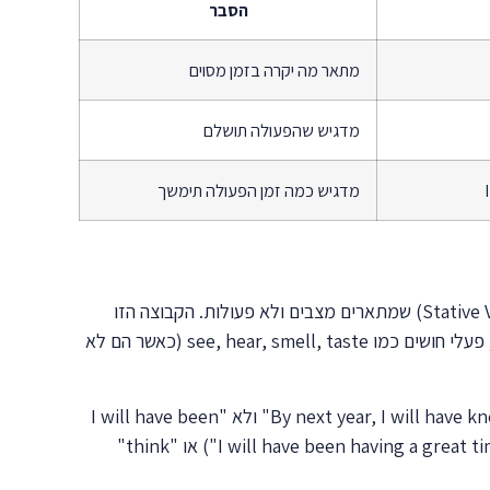
הסבר
מתאר מה יקרה בזמן מסוים
מדגיש שהפעולה תושלם
מדגיש כמה זמן הפעולה תימשך
כמו בכל הזמנים המתמשכים באנגלית, ישנם פעלים מסוימים שלא משתמשים בהם בצורה מתמשכת. אלה הם פעלי המצב (Stative Verbs) שמתארים מצבים ולא פעולות. הקבוצה הזו
כוללת פעלי רגש כמו love, hate, like, prefer; פעלי מחשבה כמו know, understand, believe, think (במשמעות של דעה); פעלי חושים כמו see, hear, smell, taste (כאשר הם לא
עם פעלים אלה, נשתמש ב-Future Perfect במקום ב-Future Perfect Continuous. לדוגמה, נאמר "By next year, I will have known him for 10 years" ולא "I will have been
knowing him". החריג לכלל זה הוא כאשר הפועל משנה משמעות בצורה המתמשכת – למשל, "have" במשמעות של חוויה ("I will have been having a great time") או "think"