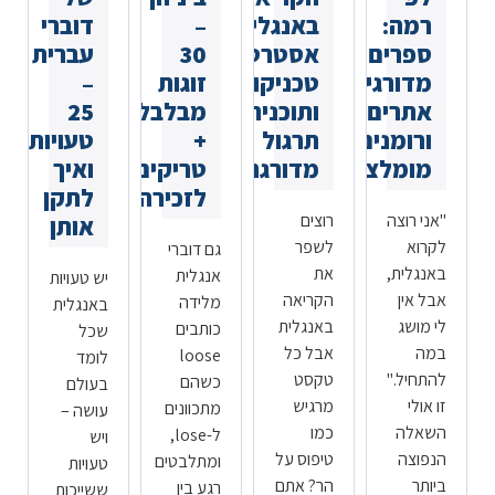
רמה:
באנגלית:
–
דוברי
ספרים
אסטרטגיות,
30
עברית
מדורגים,
טכניקות
זוגות
–
אתרים
ותוכנית
מבלבלים
25
ורומנים
תרגול
+
טעויות
מומלצים
מדורגת
טריקים
ואיך
לזכירה
לתקן
"אני רוצה
רוצים
אותן
לקרוא
לשפר
גם דוברי
באנגלית,
את
אנגלית
יש טעויות
אבל אין
הקריאה
מלידה
באנגלית
לי מושג
באנגלית
כותבים
שכל
במה
אבל כל
loose
לומד
להתחיל."
טקסט
כשהם
בעולם
זו אולי
מרגיש
מתכוונים
עושה –
השאלה
כמו
ל-lose,
ויש
הנפוצה
טיפוס על
ומתלבטים
טעויות
ביותר
הר? אתם
רגע בין
ששייכות