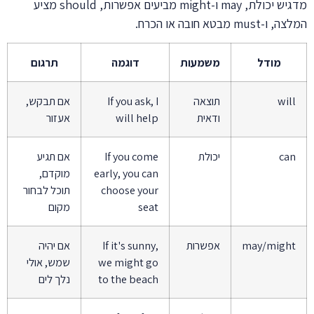
מדגיש יכולת, may ו-might מביעים אפשרות, should מציע
המלצה, ו-must מבטא חובה או הכרח.
מודל
משמעות
דוגמה
תרגום
will
תוצאה
If you ask, I
אם תבקש,
ודאית
will help
אעזור
can
יכולת
If you come
אם תגיע
early, you can
מוקדם,
choose your
תוכל לבחור
seat
מקום
may/might
אפשרות
If it's sunny,
אם יהיה
we might go
שמש, אולי
to the beach
נלך לים