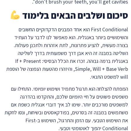
don't brush your teeth, you'll get cavities".
סיכום ושלבים הבאים בלימוד
First Conditional הוא אחד המבנים הדקדוקיים החשובים
והשימושיים ביותר באנגלית. הוא מאפשר לנו לדבר על העתיד
בצורה מעשית, להציע פתרונות, לתת אזהרות ולתכנן פעולות.
השליטה במבנה זה היא אבן דרך משמעותית בדרך לשליטה
באנגלית ברמה גבוהה. זכרו את הכלל הבסיסי: If + Present
Simple, Will + Base Verb, והיזהרו מהטעות הנפוצה של הוספת
will למשפט התנאי.
המפתח להצלחה הוא תרגול מתמיד ושימוש יומיומי. התחילו עם
משפטים פשוטים על חיי היומיום שלכם, והתקדמו בהדרגה
למשפטים מורכבים יותר. שימו לב איך דוברי אנגלית כשפת אם
משתמשים במבנה זה בסרטים, בפודקאסטים ובשיחות, ונסו לחקות
את השימוש הטבעי. עם הזמן והתרגול, השימוש ב-First
Conditional יהפוך לאוטומטי וטבעי.