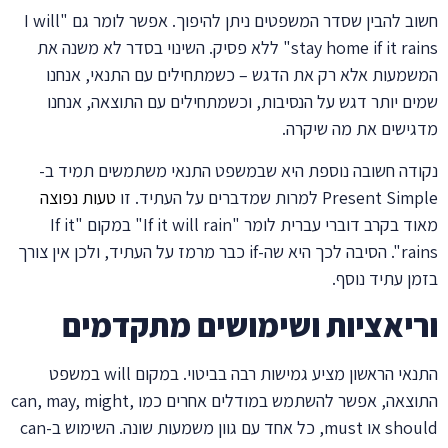
חשוב להבין שסדר המשפטים ניתן להיפוך. אפשר לומר גם "I will
stay home if it rains" ללא פסיק. השינוי בסדר לא משנה את
המשמעות אלא רק את הדגש – כשמתחילים עם התנאי, אנחנו
שמים יותר דגש על הנסיבות, וכשמתחילים עם התוצאה, אנחנו
מדגישים את מה שיקרה.
נקודה חשובה נוספת היא שבמשפט התנאי משתמשים תמיד ב-
Present Simple למרות שמדברים על העתיד. זו
טעות נפוצה
מאוד בקרב דוברי עברית לומר "If it will rain" במקום "If it
rains". הסיבה לכך היא שה-if כבר מרמז על העתיד, ולכן אין צורך
בזמן עתיד נוסף.
וריאציות ושימושים מתקדמים
התנאי הראשון מציע גמישות רבה בביטוי. במקום will במשפט
התוצאה, אפשר להשתמש במודלים אחרים כמו can, may, might,
should או must, כל אחד עם גוון משמעות שונה. השימוש ב-can