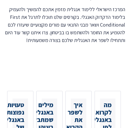
המרכז הישראלי ללימוד אנגלית מזמין אתכם להמשיך ולהעמיק
בלימוד הדקדוק האנגלי. בקורסים שלנו תוכלו לתרגל את First
Conditional ושאר מבני התנאי עם מורים מקצועיים שיעזרו לכם
להטמיע את החומר ולהשתמש בו בביטחון. צרו איתנו קשר עוד היום
ותתחילו לשפר את האנגלית שלכם בצורה משמעותית!
כתבות נוספות
שאולי
תאהבו
מה
איך
מילים
טעויות
לקרוא
לשפר
באנגלית
נפוצות
באנגלית
את
שמתבלבלים
באנגלית
לפי
הקריאה
ביניהן
של