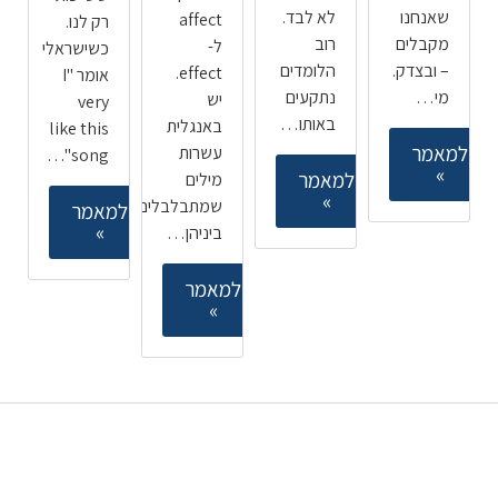
שאנחנו
לא לבד.
affect
רק לנו.
מקבלים
רוב
ל-
כשישראלי
– ובצדק.
הלומדים
effect.
אומר "I
מי…
נתקעים
יש
very
באותו…
באנגלית
like this
למאמר
עשרות
song"…
»
למאמר
מילים
»
שמתבלבלים
למאמר
»
ביניהן…
למאמר
»
קורסים ללימוד אנגלית
מובילים