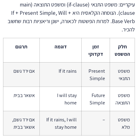
עיקריים: משפט התנאי (if-clause) ומשפט התוצאה (main
clause). הנוסחה הקלאסית היא If + Present Simple, Will +
Base Verb. למרות הפשטות לכאורה, ישנן וריאציות רבות שחשוב
להכיר.
חלק
זמן
דוגמה
תרגום
המשפט
דקדוקי
משפט
Present
If it rains
אם ירד גשם
התנאי
Simple
משפט
Future
I will stay
אשאר בבית
התוצאה
Simple
home
משפט
–
If it rains, I will
אם ירד גשם,
מלא
stay home
אשאר בבית