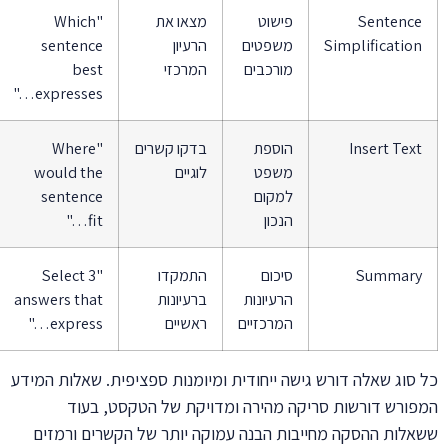
Sentence
פישוט
מצאו את
"Which
Simplification
משפטים
הרעיון
sentence
מורכבים
המרכזי
best
expresses…"
Insert Text
הוספת
בדקו קשרים
"Where
משפט
לוגיים
would the
למקום
sentence
הנכון
fit…"
Summary
סיכום
התמקדו
"Select 3
הרעיונות
ברעיונות
answers that
המרכזיים
ראשיים
express…"
כל סוג שאלה דורש גישה ייחודית ומיומנות ספציפית. שאלות המידע
המפורש דורשות סריקה מהירה ומדויקת של הטקסט, בעוד
ששאלות ההסקה מחייבות הבנה עמוקה יותר של הקשרים ורמזים