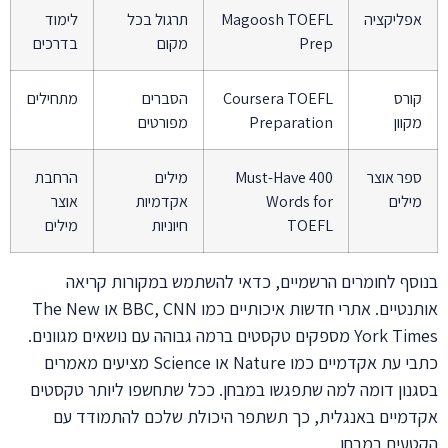
אפליקציה
Magoosh TOEFL
תרגול בכל
לימוד
Prep
מקום
בדרכים
קורס
Coursera TOEFL
הסברים
מתחילים
מקוון
Preparation
מפורטים
ספר אוצר
400 Must-Have
מילים
הרחבת
מילים
Words for
אקדמיות
אוצר
TOEFL
חיוניות
מילים
בנוסף לחומרים הרשמיים, כדאי להשתמש במקורות קריאה
אותנטיים. אתרי חדשות איכותיים כמו BBC, CNN או The New
York Times מספקים טקסטים ברמה גבוהה עם נושאים מגוונים.
כתבי עת אקדמיים כמו Nature או Science מציעים מאמרים
בסגנון דומה למה שתפגשו במבחן. ככל שתחשפו ליותר טקסטים
אקדמיים באנגלית, כך תשתפר היכולת שלכם להתמודד עם
הקטעים במבחן.