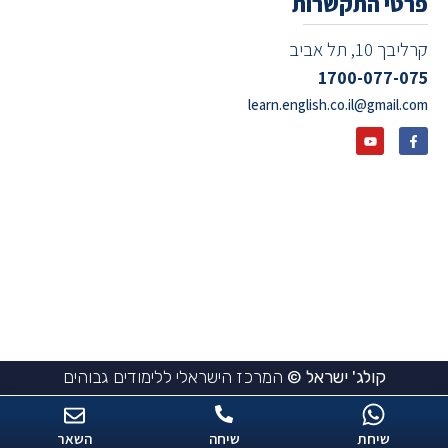
פרטי התקשרות
קרליבך 10, תל אביב
1700-077-075
learn.english.co.il@gmail.com
קולג' ישראל ©
המרכז הישראלי ללימודים גבוהים
שיחת
שיחה
השאר