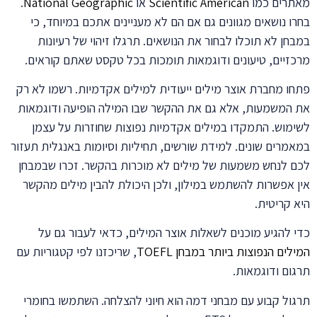
מאתרים כמו
Scientific American
או
National Geographic
.
בחרו נושאים מגוונים גם אם הם לא מעניינים אתכם במיוחד, כי
במבחן לא תוכלו לבחור את הנושאים. תרגלו זיהוי של רעיונות
מרכזיים, טיעונים ודוגמאות תומכות בכל טקסט שאתם קוראים.
פתחו מחברת אוצר מילים ייעודית למילים אקדמיות. רשמו לא רק
את המשמעות, אלא גם את ההקשר שבו המילה הופיעה ודוגמאות
לשימוש. התמקדו במילים אקדמיות נפוצות שחוזרות על עצמן
במאמרים שונים. למידת שורשים, תחיליות וסיומות באנגלית תעזור
לכם לנחש משמעות של מילים לא מוכרות בהקשר. זכרו שבמבחן
אין אפשרות להשתמש במילון, ולכן היכולת להבין מילים מהקשר
היא קריטית.
כדי להגיע מוכנים לשאלות אוצר המילים, כדאי לעבור גם על
המילים הנפוצות ביותר במבחן TOEFL
, שריכזנו לפי קטגוריות עם
תרגום ודוגמאות.
תרגול קבוע עם מבחני דמה הוא חיוני להצלחה. השתמשו בחומרי