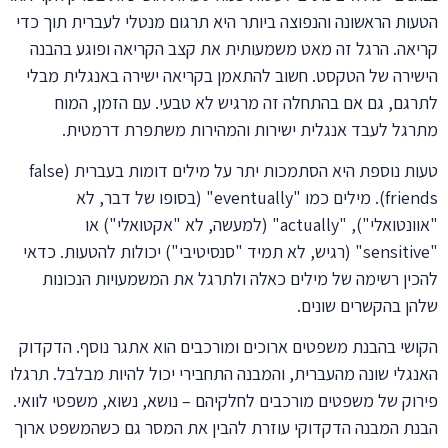
הטעות הראשונה והנפוצה ביותר היא תרגום מנטלי לעברית תוך כדי
קריאה. הרגל זה מאט משמעותית את קצב הקריאה ופוגע בהבנה
הישירה של הטקסט. חשוב להתאמן בקריאה ישירה באנגלית מבלי
לתרגם, גם אם בהתחלה זה מרגיש לא טבעי. עם הזמן, המוח
מתרגל לעבד אנגלית ישירות והמהירות משתפרת דרמטית.
טעות נוספת היא הסתמכות יתר על מילים דומות בעברית (false
friends). מילים כמו "eventually" (בסופו של דבר, לא
"אוונטואלי"), "actually" (למעשה, לא "אקטואלי") או
"sensitive" (רגיש, לא תמיד "סנסיטיבי") יכולות להטעות. כדאי
להכין רשימה של מילים כאלה ולתרגל את המשמעויות הנכונות
שלהן בהקשרים שונים.
הקושי בהבנת משפטים ארוכים ומורכבים הוא אתגר נוסף. הדקדוק
האנגלי שונה מהעברית, והמבנה התחבירי יכול להיות מבלבל. תרגלו
פירוק של משפטים מורכבים לחלקיהם – נושא, נשוא, משפטי לוואי.
הבנת המבנה הדקדוקי עוזרת להבין את המסר גם כשהמשפט ארוך