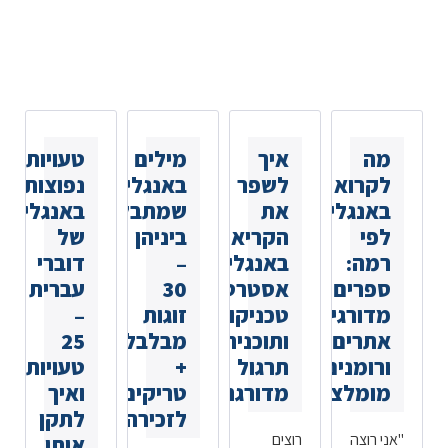
כתבות נוספות
שאולי
תאהבו
מה
איך
מילים
טעויות
לקרוא
לשפר
באנגלית
נפוצות
באנגלית
את
שמתבלבלים
באנגלית
לפי
הקריאה
ביניהן
של
רמה:
באנגלית:
–
דוברי
ספרים
אסטרטגיות,
30
עברית
מדורגים,
טכניקות
זוגות
–
אתרים
ותוכנית
מבלבלים
25
ורומנים
תרגול
+
טעויות
מומלצים
מדורגת
טריקים
ואיך
לזכירה
לתקן
"אני רוצה
רוצים
אותן