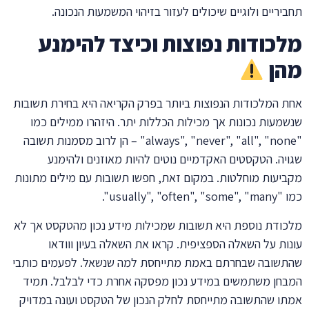
תחביריים ולוגיים שיכולים לעזור בזיהוי המשמעות הנכונה.
מלכודות נפוצות וכיצד להימנע
מהן
אחת המלכודות הנפוצות ביותר בפרק הקריאה היא בחירת תשובות
שנשמעות נכונות אך מכילות הכללות יתר. היזהרו ממילים כמו
"always", "never", "all", "none" – הן לרוב מסמנות תשובה
שגויה. הטקסטים האקדמיים נוטים להיות מאוזנים ולהימנע
מקביעות מוחלטות. במקום זאת, חפשו תשובות עם מילים מתונות
כמו "usually", "often", "some", "many".
מלכודת נוספת היא תשובות שמכילות מידע נכון מהטקסט אך לא
עונות על השאלה הספציפית. קראו את השאלה בעיון ווודאו
שהתשובה שבחרתם באמת מתייחסת למה שנשאל. לפעמים כותבי
המבחן משתמשים במידע נכון מפסקה אחרת כדי לבלבל. תמיד
אמתו שהתשובה מתייחסת לחלק הנכון של הטקסט ועונה במדויק