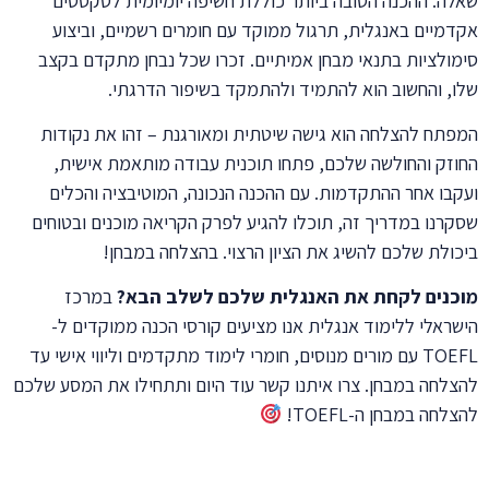
שאלה. ההכנה הטובה ביותר כוללת חשיפה יומיומית לטקסטים
אקדמיים באנגלית, תרגול ממוקד עם חומרים רשמיים, וביצוע
סימולציות בתנאי מבחן אמיתיים. זכרו שכל נבחן מתקדם בקצב
שלו, והחשוב הוא להתמיד ולהתמקד בשיפור הדרגתי.
המפתח להצלחה הוא גישה שיטתית ומאורגנת – זהו את נקודות
החוזק והחולשה שלכם, פתחו תוכנית עבודה מותאמת אישית,
ועקבו אחר ההתקדמות. עם ההכנה הנכונה, המוטיבציה והכלים
שסקרנו במדריך זה, תוכלו להגיע לפרק הקריאה מוכנים ובטוחים
ביכולת שלכם להשיג את הציון הרצוי. בהצלחה במבחן!
מוכנים לקחת את האנגלית שלכם לשלב הבא?
במרכז
הישראלי ללימוד אנגלית אנו מציעים קורסי הכנה ממוקדים ל-
TOEFL עם מורים מנוסים, חומרי לימוד מתקדמים וליווי אישי עד
להצלחה במבחן. צרו איתנו קשר עוד היום ותתחילו את המסע שלכם
להצלחה במבחן ה-TOEFL!