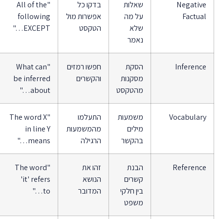
Negative
שאלות
בדקו כל
"All of the
Factual
על מה
אפשרות מול
following
שלא
הטקסט
EXCEPT…"
נאמר
Inference
הסקת
חפשו רמזים
"What can
מסקנות
והקשרים
be inferred
מהטקסט
about…"
Vocabulary
משמעות
התעלמו
"The word X
מילים
מהמשמעות
in line Y
בהקשר
הרגילה
means…"
Reference
הבנת
זהו את
"The word
קשרים
הנושא
'it' refers
בין חלקי
המדובר
to…"
משפט