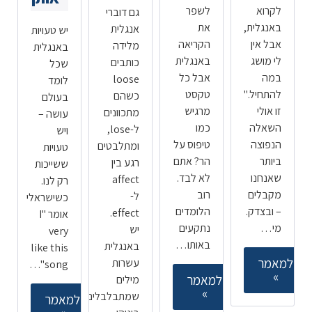
לקרוא
לשפר
גם דוברי
באנגלית,
את
אנגלית
יש טעויות
אבל אין
הקריאה
מלידה
באנגלית
לי מושג
באנגלית
כותבים
שכל
במה
אבל כל
loose
לומד
להתחיל."
טקסט
כשהם
בעולם
זו אולי
מרגיש
מתכוונים
עושה –
השאלה
כמו
ל-lose,
ויש
הנפוצה
טיפוס על
ומתלבטים
טעויות
ביותר
הר? אתם
רגע בין
ששייכות
שאנחנו
לא לבד.
affect
רק לנו.
מקבלים
רוב
ל-
כשישראלי
– ובצדק.
הלומדים
effect.
אומר "I
מי…
נתקעים
יש
very
באותו…
באנגלית
like this
למאמר
עשרות
song"…
»
למאמר
מילים
»
שמתבלבלים
למאמר