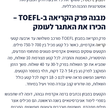
אסטרטגיות ההכנה הכלליות.
מבנה פרק הקריאה ב-TOEFL –
הכירו את האתגר לעומק
פרק הקריאה במבחן TOEFL מורכב משלושה עד ארבעה קטעי
קריאה
אקדמיים, כאשר כל קטע מכיל בין 700 ל-750 מילים.
הקטעים עוסקים בנושאים אקדמיים מגוונים מתחומי המדעים,
ההיסטוריה, האמנות והחברה. לכל קטע מצורפות 10 שאלות, מה
שמביא את סך השאלות בפרק ל-30 עד 40 שאלות. משך הזמן
המוקצב לפרק נע בין 54 ל-72 דקות, תלוי במספר הקטעים.
החישוב הפשוט מראה שיש לכם כ-18 דקות לכל קטע כולל
השאלות, מה שדורש קצב עבודה מהיר ויעיל במיוחד.
הקטעים במבחן נכתבים ברמה אקדמית גבוהה, דומה לזו שתפגשו
בספרי לימוד אוניברסיטאיים בשנה הראשונה. הם מכילים אוצר
מילים מתקדם, משפטים מורכבים ורעיונות מופשטים. התכנים