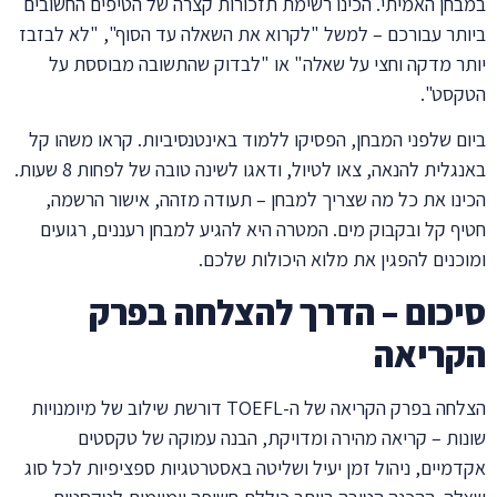
במבחן האמיתי. הכינו רשימת תזכורות קצרה של הטיפים החשובים
ביותר עבורכם – למשל "לקרוא את השאלה עד הסוף", "לא לבזבז
יותר מדקה וחצי על שאלה" או "לבדוק שהתשובה מבוססת על
הטקסט".
ביום שלפני המבחן, הפסיקו ללמוד באינטנסיביות. קראו משהו קל
באנגלית להנאה, צאו לטיול, ודאגו לשינה טובה של לפחות 8 שעות.
הכינו את כל מה שצריך למבחן – תעודה מזהה, אישור הרשמה,
חטיף קל ובקבוק מים. המטרה היא להגיע למבחן רעננים, רגועים
ומוכנים להפגין את מלוא היכולות שלכם.
סיכום – הדרך להצלחה בפרק
הקריאה
הצלחה בפרק הקריאה של ה-TOEFL דורשת שילוב של מיומנויות
שונות – קריאה מהירה ומדויקת, הבנה עמוקה של טקסטים
אקדמיים, ניהול זמן יעיל ושליטה באסטרטגיות ספציפיות לכל סוג