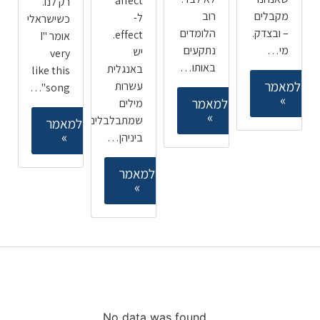
affect
רק לנו.
מקבלים
רוב
ל-
כשישראלי
– ובצדק.
הלומדים
effect.
אומר "I
מי…
נתקעים
יש
very
באותו…
באנגלית
like this
למאמר
עשרות
song"…
»
למאמר
מילים
»
שמתבלבלים
למאמר
»
ביניהן…
למאמר
»
קורסים ללימוד אנגלית
מובילים
No data was found