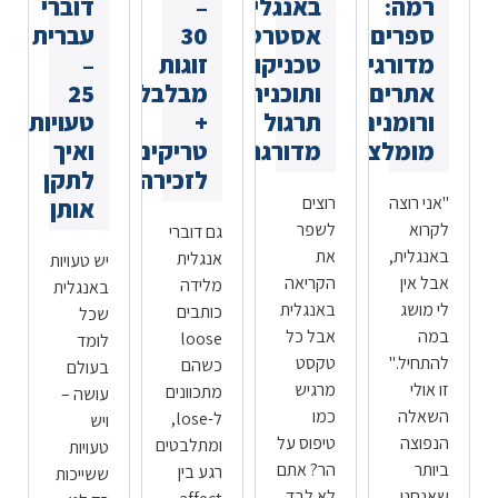
רמה:
באנגלית:
–
דוברי
ספרים
אסטרטגיות,
30
עברית
מדורגים,
טכניקות
זוגות
–
אתרים
ותוכנית
מבלבלים
25
ורומנים
תרגול
+
טעויות
מומלצים
מדורגת
טריקים
ואיך
לזכירה
לתקן
"אני רוצה
רוצים
אותן
לקרוא
לשפר
גם דוברי
באנגלית,
את
אנגלית
יש טעויות
אבל אין
הקריאה
מלידה
באנגלית
לי מושג
באנגלית
כותבים
שכל
במה
אבל כל
loose
לומד
להתחיל."
טקסט
כשהם
בעולם
זו אולי
מרגיש
מתכוונים
עושה –
השאלה
כמו
ל-lose,
ויש
הנפוצה
טיפוס על
ומתלבטים
טעויות
ביותר
הר? אתם
רגע בין
ששייכות
שאנחנו
לא לבד.