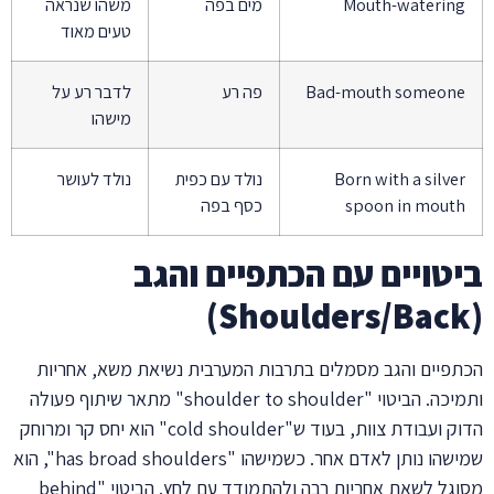
Mouth-watering
מים בפה
משהו שנראה
טעים מאוד
Bad-mouth someone
פה רע
לדבר רע על
מישהו
Born with a silver
נולד עם כפית
נולד לעושר
spoon in mouth
כסף בפה
ביטויים עם הכתפיים והגב
(Shoulders/Back)
הכתפיים והגב מסמלים בתרבות המערבית נשיאת משא, אחריות
ותמיכה. הביטוי "shoulder to shoulder" מתאר שיתוף פעולה
הדוק ועבודת צוות, בעוד ש"cold shoulder" הוא יחס קר ומרוחק
שמישהו נותן לאדם אחר. כשמישהו "has broad shoulders", הוא
מסוגל לשאת אחריות רבה ולהתמודד עם לחץ. הביטוי "behind