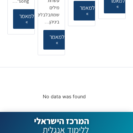
למאמר
עשרות
song"…
»
למאמר
מילים
»
שמתבלבלים
למאמר
»
ביניהן…
למאמר
»
קורסים ללימוד אנגלית
מובילים
No data was found
המרכז הישראלי
ללימוד אנגלית