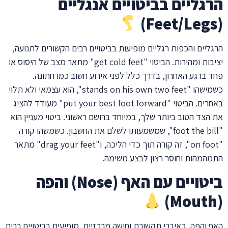
הרגליים בביטויים אנגליים
(Feet/Legs)
הרגליים והכפות רגליים מופיעות בביטויים רבים הקשורים לתנועה,
יציבות ומהירות. הביטוי "get cold feet" מתאר מצב של היסוס או
פחד ברגע האחרון, בדרך כלל לפני אירוע חשוב כמו חתונה.
כשמישהו "stands on his own two feet", הוא עצמאי ולא תלוי
באחרים. הביטוי "put your best foot forward" מעודד להציג
את הצד הטוב ביותר שלך, במיוחד ברושם ראשוני. ביטוי מעניין הוא
"foot the bill", שמשמעותו לשלם את החשבון. כשמשהו קורה
"on foot", זה קורה תוך כדי הליכה, ו"drag your feet" מתאר
התמהמהות וחוסר רצון לבצע משימה.
ביטויים עם האף (Nose) והפה
(Mouth)
האף והפה, כאיברי תקשורת וחישה מרכזיים, מופיעים בביטויים רבים