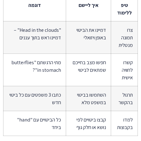
טיפ
איך ליישם
דוגמה
ללימוד
צרו
דמיינו את הביטוי
"Head in the clouds" –
תמונה
באופן ויזואלי
דמיינו ראש בתוך עננים
מנטלית
קשרו
חפשו מצב בחייכם
מתי הרגשתם "butterflies
לחוויה
שמתאים לביטוי
in stomach"?
אישית
תרגול
השתמשו בביטוי
כתבו 3 משפטים עם כל ביטוי
בהקשר
במשפט מלא
חדש
למדו
קבצו ביטויים לפי
כל הביטויים עם "hand"
בקבוצות
נושא או חלק גוף
ביחד