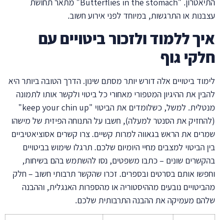
התיאטרון. "Butterflies in the stomach" מתאר תחושת
עצבנות או התרגשות, במיוחד לפני אירוע חשוב.
איך ללמוד ולזכור ביטויים עם
חלקי גוף
לימוד ביטויים אלה דורש יותר מסתם שינון. הדרך הטובה ביותר היא
להבין את ההיגיון המטפורי מאחורי כל ביטוי ולקשר אותו לתמונה
מנטלית. למשל, כשלומדים את הביטוי "keep your chin up"
(להחזיק את הסנטר למעלה), חשבו על התנוחה הפיזית של מישהו
שמרים את הראש בגאווה למרות קשיים. צרו קשרים אסוציאטיביים
בין הביטוי למצבים מחיי היומיום שלכם. תרגלו שימוש בביטויים
בהקשרים שונים – כתבו משפטים, נסו להשתמש בהם בשיחות,
וחפשו אותם בסרטים ובספרים. זכרו שהקשר תרבותי חשוב – חלק
מהביטויים נובעים מההיסטוריה או מהספרות האנגלית, וההבנה
שלהם מעמיקה את ההבנה התרבותית שלכם.