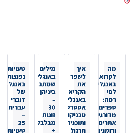
כתבות נוספות
שאולי
תאהבו
מה
איך
מילים
טעויות
לקרוא
לשפר
באנגלית
נפוצות
באנגלית
את
שמתבלבלים
באנגלית
לפי
הקריאה
ביניהן
של
רמה:
באנגלית:
–
דוברי
ספרים
אסטרטגיות,
30
עברית
מדורגים,
טכניקות
זוגות
–
אתרים
ותוכנית
מבלבלים
25
ורומנים
תרגול
+
טעויות