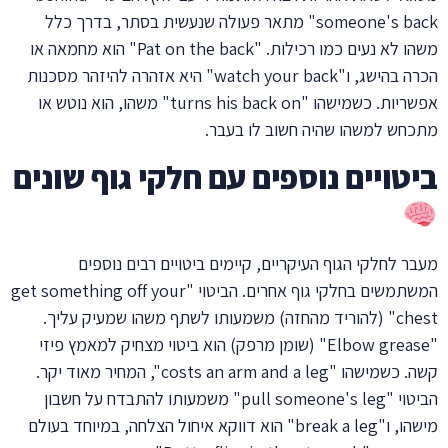
someone's back" מתאר פעולה שנעשית בסתר, בדרך כלל
משהו לא נעים כמו רכילות. "Pat on the back" הוא מחמאה או
הכרה בהישג, ו"watch your back" היא אזהרה להיזהר מסכנות
אפשריות. כשמישהו "turns his back on" משהו, הוא נוטש או
מתכחש למשהו שהיה חשוב לו בעבר.
ביטויים נוספים עם חלקי גוף שונים
מעבר לחלקי הגוף העיקריים, קיימים ביטויים רבים נוספים
המשתמשים בחלקי גוף אחרים. הביטוי "get something off your
chest" (להוריד מהחזה) משמעותו לשתף משהו שמעיק עליך.
"Elbow grease" (שומן מרפק) הוא ביטוי מצחיק למאמץ פיזי
קשה. כשמישהו "costs an arm and a leg", המחיר מאוד יקר.
הביטוי "pull someone's leg" משמעותו להתבדח על חשבון
מישהו, ו"break a leg" הוא דווקא איחול הצלחה, במיוחד בעולם