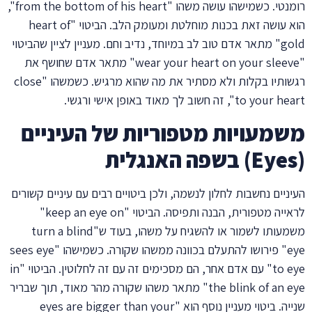
רומנטי. כשמישהו עושה משהו "from the bottom of his heart",
הוא עושה זאת בכנות מוחלטת ומעומק הלב. הביטוי "heart of
gold" מתאר אדם טוב לב במיוחד, נדיב וחם. מעניין לציין שהביטוי
"wear your heart on your sleeve" מתאר אדם שחושף את
רגשותיו בקלות ולא מסתיר את מה שהוא מרגיש. כשמשהו "close
to your heart", זה חשוב לך מאוד באופן אישי ורגשי.
משמעויות מטפוריות של העיניים
(Eyes) בשפה האנגלית
העיניים נחשבות לחלון לנשמה, ולכן ביטויים רבים עם עיניים קשורים
לראייה מטפורית, הבנה ותפיסה. הביטוי "keep an eye on"
משמעותו לשמור או להשגיח על משהו, בעוד ש"turn a blind
eye" פירושו להתעלם בכוונה ממשהו שקורה. כשמישהו "sees eye
to eye" עם אדם אחר, הם מסכימים זה עם זה לחלוטין. הביטוי "in
the blink of an eye" מתאר משהו שקורה מהר מאוד, תוך שבריר
שנייה. ביטוי מעניין נוסף הוא "eyes are bigger than your