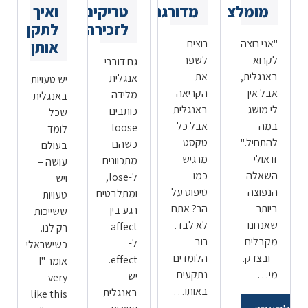
מומלצים
מדורגת
טריקים
ואיך
לזכירה
לתקן
"אני רוצה
רוצים
אותן
לקרוא
לשפר
גם דוברי
באנגלית,
את
אנגלית
יש טעויות
אבל אין
הקריאה
מלידה
באנגלית
לי מושג
באנגלית
כותבים
שכל
במה
אבל כל
loose
לומד
להתחיל."
טקסט
כשהם
בעולם
זו אולי
מרגיש
מתכוונים
עושה –
השאלה
כמו
ל-lose,
ויש
הנפוצה
טיפוס על
ומתלבטים
טעויות
ביותר
הר? אתם
רגע בין
ששייכות
שאנחנו
לא לבד.
affect
רק לנו.
מקבלים
רוב
ל-
כשישראלי
– ובצדק.
הלומדים
effect.
אומר "I
מי…
נתקעים
יש
very
באותו…
באנגלית
like this