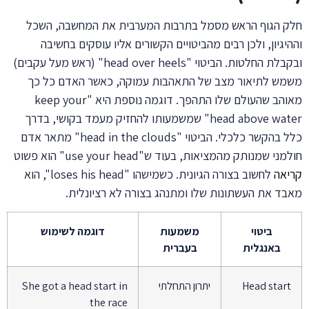
חלק הגוף הראש מסמל בתרבות המערבית את המחשבה, השכל
וההיגיון, ולכן רבים מהביטויים הקשורים אליו עוסקים בחשיבה
ובקבלת החלטות. הביטוי "head over heels" (ראש מעל עקבים)
משמש לתיאור מצב של התאהבות עמוקה, כאשר האדם כל כך
מאוהב שהעולם שלו התהפך. דוגמה נוספת היא "keep your
head above water" שמשמעותו להחזיק מעמד בקושי, בדרך
כלל בהקשר כלכלי. הביטוי "head in the clouds" מתאר אדם
חולמני שמנותק מהמציאות, בעוד ש"use your head" הוא פשוט
קריאה
לחשוב בצורה הגיונית. כשמישהו "loses his head", הוא
מאבד את העשתונות שלו ומתנהג בצורה לא רציונלית.
ביטוי
משמעות
דוגמה לשימוש
באנגלית
בעברית
Head start
יתרון התחלתי
She got a head start in
the race