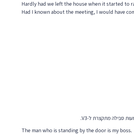
Hardly had we left the house when it started to ra
Had I known about the meeting, I would have com
עות סבילה מתקצרת ל-
V3
.
The man who is standing by the door is my boss.