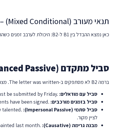
תנאי מעורב (Mixed Conditional) – עבר שמשפיע על ההווה
כאן נמצא ההבדל בין B1 ל-B2: היכולת לערבב זמנים כשהתנאי והתוצאה מתרחשים בזמנים שונים. הצירוף הנפוץ – תנאי בעבר, תוצאה בהווה:
סביל מתקדם (Advanced Passive)
ברמה B2 לא מסתפקים ב-
The letter was written
. מצו
סביל עם מודאלים:
st be submitted by Friday.
סביל בזמנים מורכבים:
ents have been signed.
סביל סתמי (Impersonal Passive):
y talented.
לציין מקור.
מבנה גרימה (Causative):
ainted last month.