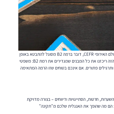
רמה B2 היא נקודת המפנה האמיתית בלימוד אנגלית: זו הרמה שבה עוברים מ"מסתדרים באנגלית" ל"שולטים באנגלית". לפי הסולם האירופי CEFR, דובר ברמה B2 מסוגל להתבטא באופן
רהוט וספונטני, להבין טקסטים מורכבים ולנהל דיון מקצועי – וכל זה נשען על קבוצה מוגדרת של מבני דקדוק מתקדמים. במדריך הזה ריכזנו את כל המבנים שמגדירים את רמת B2: משפטי
תרגילים פתורים. אם אינכם בטוחים שזו הרמה המתאימה
B המטרה משתנה: לבטא רעיונות מורכבים – השערות, חרטות, הסתייגויות ודיווחים – בצורה מדויקת
ומיים כמו FCE, ‏IELTS (ציון 5.5–6.5) ואמיר"ם, אבל חשוב מזה: הם מה שהופך את האנגלית שלכם מ"תקינה"