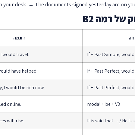
n your desk. → The documents signed yesterday are on you
של רמה B2
חה
דוגמה
 I would travel.
If + Past Simple, would
 would have helped.
If + Past Perfect, would
y, I would be rich now.
If + Past Perfect, would
led online.
modal + be + V3
es will rise.
It is said that… / He is