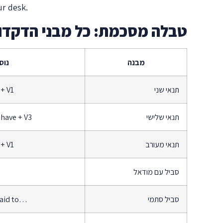
r desk.
טבלה מסכמת: כל מבני הדקדוק 
מבנה
נוס
תנאי שני
 + V1
תנאי שלישי
 have + V3
תנאי מעורב
 + V1
סביל עם מודאל
סביל סתמי
 said to…