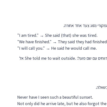
קורי נסוג צעד אחד אחורה.
"I am tired." → She said (that) she was tired.
"We have finished." → They said they had finished
"I will call you." → He said he would call me.
ווחים עם שם פועל:
She told me to wait outside.
אל
בשאלה.
Never have I seen such a beautiful sunset.
Not only did he arrive late, but he also forgot t