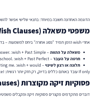
הדוגמה האחרונה חשובה במיוחד: בתנאי שלישי אפשר להש
משפטי משאלה (Wish Clauses)
אחרי
wish
הזמן תמיד "נסוג אחורה" ביחס למשמעות – בדי
משאלה על ההווה
–
wish + Past Simple
: ‏
nswer.
חרטה על העבר
–
wish + Past Perfect
: ‏
 school.
תלונה או רצון לשינוי
–
wish + would
: ‏
pting me.
If only
עובד באותם כללים בדיוק, רק חזק יותר רגשית:
ce!
פסוקיות זיקה מקוצרות (Reduced Relative Clauses)
דוברים מתקדמים מקצרים פסוקיות זיקה ומקבלים משפטים 