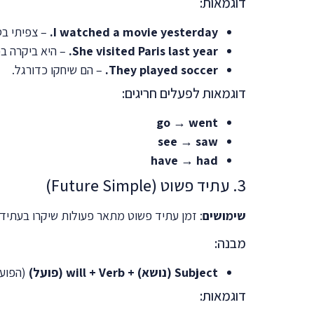
דוגמאות:
I watched a movie yesterday.
– צפיתי בס
She visited Paris last year.
– היא ביקרה ב
They played soccer.
– הם שיחקו כדורגל.
דוגמאות לפעלים חריגים:
go
→
went
see
→
saw
have
→
had
3. עתיד פשוט (Future Simple)
שימושים
: זמן עתיד פשוט מתאר פעולות שיקרו בעתיד.
מבנה:
Subject (נושא) + will + Verb (פועל)
(הפועל
דוגמאות: