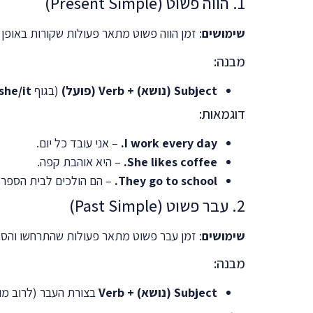
1. הווה פשוט (Present Simple)
שימושים
: זמן הווה פשוט מתאר פעולות שקורות באופן ק
מבנה:
Subject (נושא) + Verb (פועל)
(בגוף
she/it
דוגמאות:
I work every day.
– אני עובד כל יום.
She likes coffee.
– היא אוהבת קפה.
They go to school.
– הם הולכים לבית הספר.
2. עבר פשוט (Past Simple)
שימושים
: זמן עבר פשוט מתאר פעולות שהתרחשו והסת
מבנה:
Subject (נושא) + Verb
בצורת העבר (לרוב מו