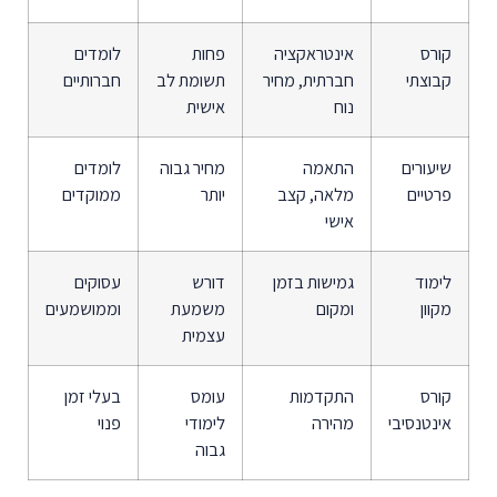
קורס
אינטראקציה
פחות
לומדים
קבוצתי
חברתית, מחיר
תשומת לב
חברותיים
נוח
אישית
שיעורים
התאמה
מחיר גבוה
לומדים
פרטיים
מלאה, קצב
יותר
ממוקדים
אישי
לימוד
גמישות בזמן
דורש
עסוקים
מקוון
ומקום
משמעת
וממושמעים
עצמית
קורס
התקדמות
עומס
בעלי זמן
אינטנסיבי
מהירה
לימודי
פנוי
גבוה