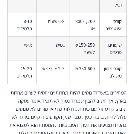
רגיל
קורס
800-1,200
6-8 שעות
8-10
אינטנסיבי
₪
תלמידים
שיעורים
150-250 ₪
גמיש
אישי
פרטיים
לשעה
קורס מקוון
350-600 ₪
2-3 + עצמאי
15-20
משולב
תלמידים
המחירים באשדוד נוטים להיות תחרותיים יחסית לערים אחרות
בארץ, אך חשוב להבין שמחיר נמוך לא תמיד אומר עסקה
טובה. קורס זול עם כיתות גדולות מדי או מורים לא מנוסים
עלול להיות בזבוז כסף. מצד שני, הקורסים היקרים ביותר לא
בהכרח מציעים את הערך הטוב ביותר. המפתח הוא למצוא את
האיזון הנכון בין איכות למחיר, וכאן בדיוק המומחיות שלנו